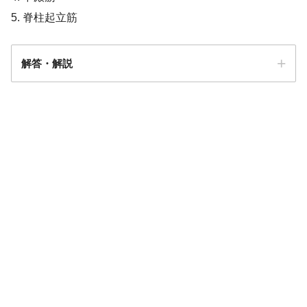
5. 脊柱起立筋
解答・解説
解答5
【暗記用】体幹筋の起始・停止・作用・
神経を完璧に覚えよう！