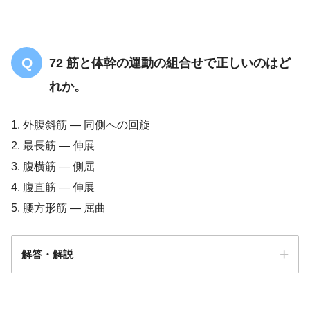
72 筋と体幹の運動の組合せで正しいのはど
れか。
1. 外腹斜筋 ― 同側への回旋
2. 最長筋 ― 伸展
3. 腹横筋 ― 側屈
4. 腹直筋 ― 伸展
5. 腰方形筋 ― 屈曲
解答・解説
解答2