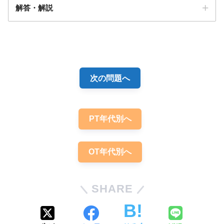
解答・解説
解答3
【PT/OT/共通】運動学習ついての問題
次の問題へ
「まとめ・解説」
PT年代別へ
OT年代別へ
SHARE