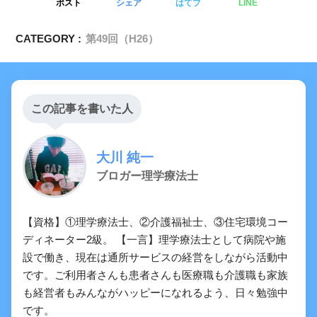
ポスト
シェア
はてブ
LINE
CATEGORY :
第49回（H26）
この記事を書いた人
大川 純一
ブロガー理学療法士
【資格】①理学療法士、②介護福祉士、③住宅環境コー
ディネーター2級。 【一言】理学療法士として病院や施
設で働き、現在は通所サービスの経営をしながら活動中
です。ご利用者さんも患者さんも医療職も介護職も家族
も経営者もみんながハッピーになれるよう、日々勉強中
です。