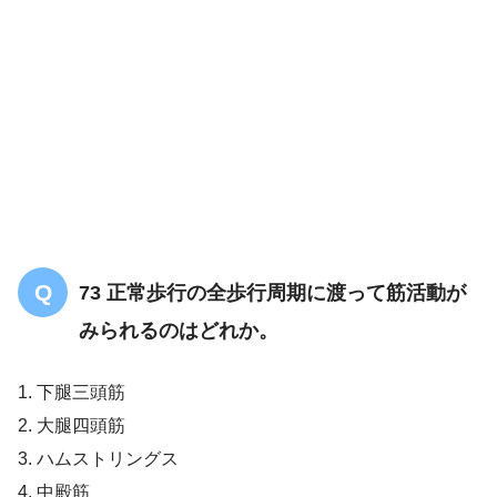
【PT/OT/共通】足関節の構造についての
問題「まとめ・解説」
73 正常歩行の全歩行周期に渡って筋活動が
みられるのはどれか。
1. 下腿三頭筋
2. 大腿四頭筋
3. ハムストリングス
4. 中殿筋