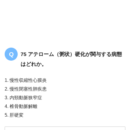
75 アテローム（粥状）硬化が関与する病態
はどれか。
1. 慢性収縮性心膜炎
2. 慢性閉塞性肺疾患
3. 内頸動脈狭窄症
4. 椎骨動脈解離
5. 肝硬変