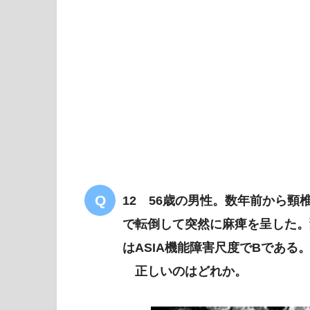
筋萎縮性側索硬化症
両側の前脛骨筋
右側優
12 56歳の男性。数年前から
初期（
で転倒して突然に麻痺を呈した。
はASIA機能障害尺度でBである
正しいのはどれか。