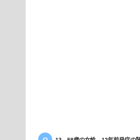
【PT共通】筋萎縮性側索硬
め・解説」
ASI
13 58歳の女性。12年前発症