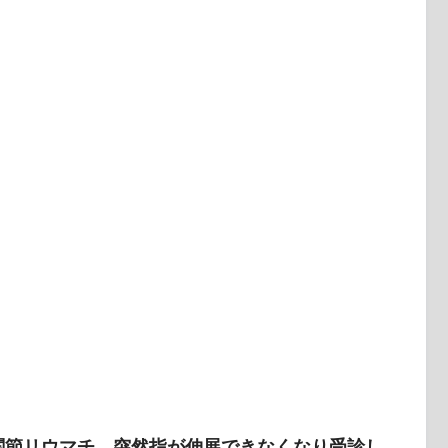
化症についての問題「まと
A機能障害尺度B（不全麻痺）：S4～5を含む神経学的
の関節リウマチ。突然指が伸展できなくなり受診し