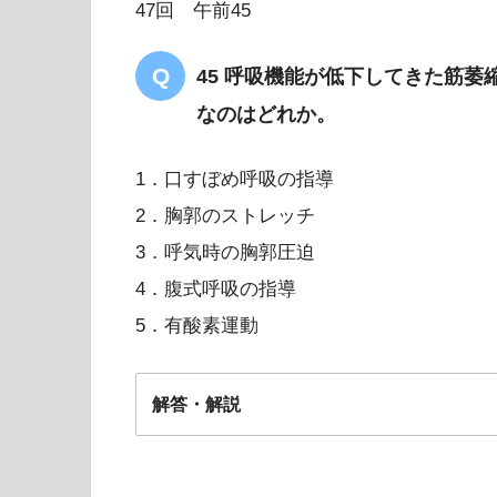
47回 午前45
45 呼吸機能が低下してきた筋
なのはどれか。
1．口すぼめ呼吸の指導
2．胸郭のストレッチ
3．呼気時の胸郭圧迫
4．腹式呼吸の指導
5．有酸素運動
解答・解説
2