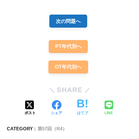
次の問題へ
【PT/OT/共通】熱傷についての問題「ま
とめ・解説」
PT年代別へ
OT年代別へ
SHARE
ポスト
シェア
はてブ
LINE
CATEGORY :
第57回（R4）