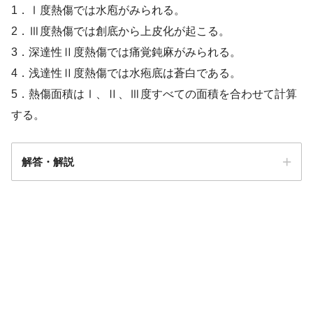
1．Ⅰ度熱傷では水庖がみられる。
2．Ⅲ度熱傷では創底から上皮化が起こる。
3．深達性Ⅱ度熱傷では痛覚鈍麻がみられる。
4．浅達性Ⅱ度熱傷では水疱底は蒼白である。
5．熱傷面積はⅠ、Ⅱ、Ⅲ度すべての面積を合わせて計算
する。
解答・解説
解答
３