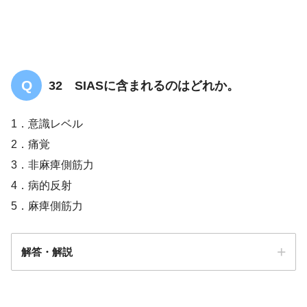
32 SIASに含まれるのはどれか。
1．意識レベル
2．痛覚
3．非麻痺側筋力
4．病的反射
5．麻痺側筋力
解答・解説
解答
３