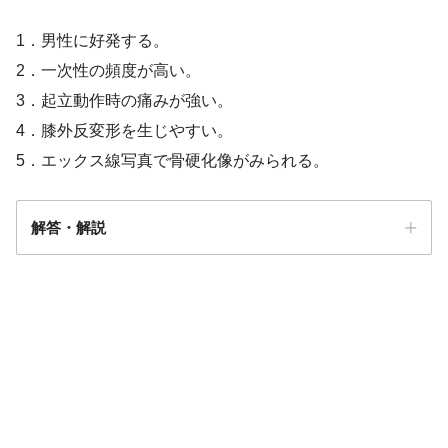
1．男性に好発する。
2．一次性の頻度が高い。
3．起立動作時の痛みが強い。
4．膝外反変形を生じやすい。
5．エックス線写真で骨硬化像がみられる。
解答・解説
解答
２・３・５（3通りの解答を正解
として採点する）
理由：3つの選択肢が正解であるため。