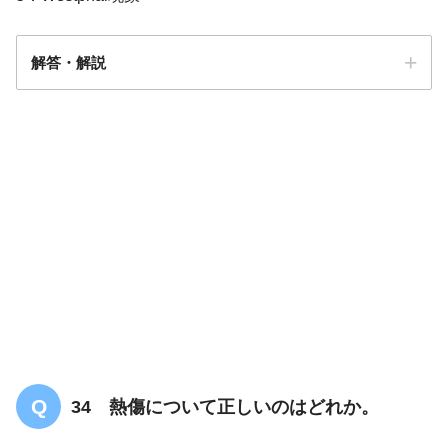
【PT/OT/共通】SIASについての問題「ま
とめ・解説」
解答・解説
解答
５
34 熱傷について正しいのはどれか。