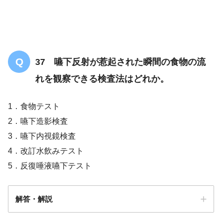
37 嚥下反射が惹起された瞬間の食物の流
れを観察できる検査法はどれか。
1．食物テスト
2．嚥下造影検査
3．嚥下内視鏡検査
4．改訂水飲みテスト
5．反復唾液嚥下テスト
解答・解説