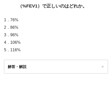
（%FEV1）で正しいのはどれか。
1．76%
2．86%
3．96%
4．106%
5．116%
解答・解説
解答
５