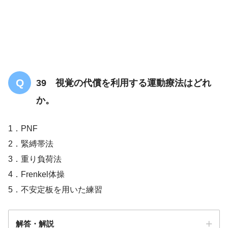
39 視覚の代償を利用する運動療法はどれ
か。
1．PNF
2．緊縛帯法
3．重り負荷法
4．Frenkel体操
5．不安定板を用いた練習
解答・解説