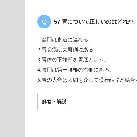
57 胃について正しいのはどれか
1.幽門は食道に連なる。
2.胃切痕は大弯側にある。
3.胃体の下端部を胃底という。
4.噴門は第一腰椎の右側にある。
5.胃の大弯は大網を介して横行結腸と結合
解答・解説
５