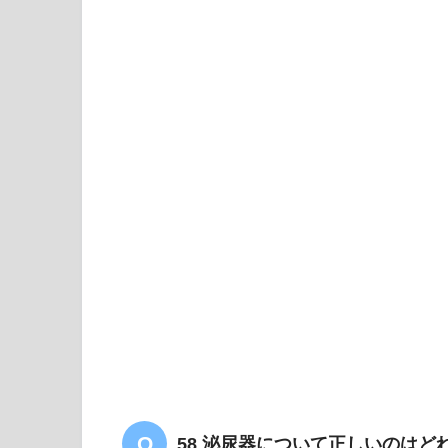
【共通のみ】筋の作るくぼ
「まとめ・解説」
58 泌尿器について正しいのはど