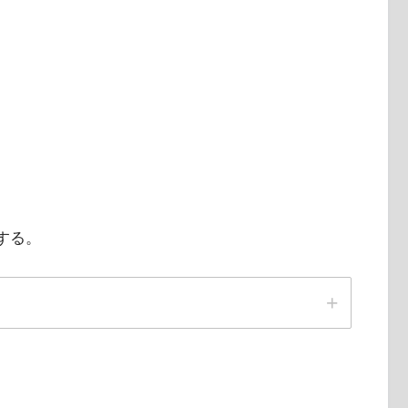
。
する。