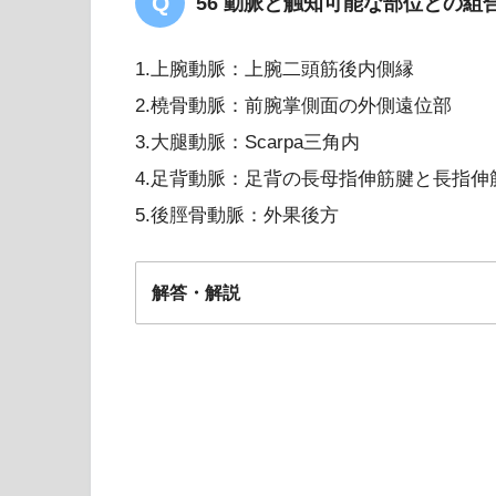
56 動脈と触知可能な部位との
1.上腕動脈：上腕二頭筋後内側縁
2.橈骨動脈：前腕掌側面の外側遠位部
3.大腿動脈：Scarpa三角内
4.足背動脈：足背の長母指伸筋腱と長指伸
5.後脛骨動脈：外果後方
解答・解説
５