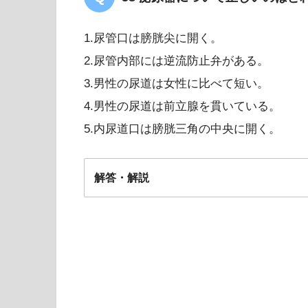
1.尿管口は膀胱尖に開く。
2.尿管内部には逆流防止弁がある。
3.男性の尿道は女性に比べて短い。
4.男性の尿道は前立腺を貫いている。
5.内尿道口は膀胱三角の中央に開く。
解答・解説
４