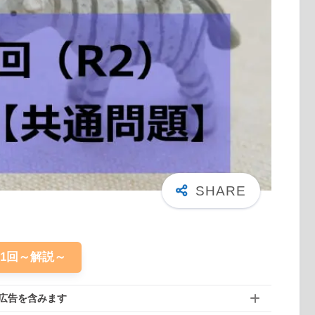
61回～解説～
広告を含みます