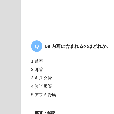
【PT/OT/共通】胃（解剖
「まとめ・解説」
59 内耳に含まれるのはどれか。
1.鼓室
2.耳管
3.キヌタ骨
4.膜半規管
5.アブミ骨筋
解答・解説