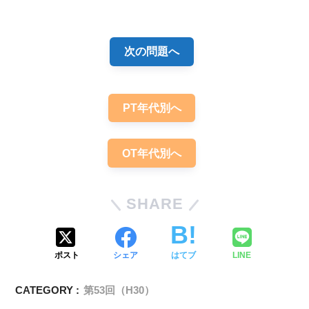
次の問題へ
PT年代別へ
OT年代別へ
【OT/共通】防衛機制についての問題「ま
とめ・解説」
SHARE
ポスト
シェア
はてブ
LINE
CATEGORY :
第53回（H30）