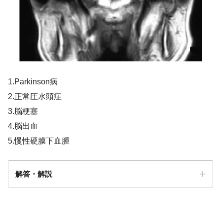
1.Parkinson病
2.正常圧水頭症
3.脳梗塞
4.脳出血
5.慢性硬膜下血腫
解答・解説