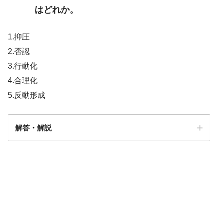
はどれか。
1.抑圧
2.否認
3.行動化
4.合理化
【PT/OT/共通】熱傷についての問題「ま
5.反動形成
とめ・解説」
解答・解説