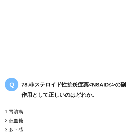
78.非ステロイド性抗炎症薬<NSAIDs>の副
作用として正しいのはどれか。
1.胃潰瘍
2.低血糖
3.多幸感