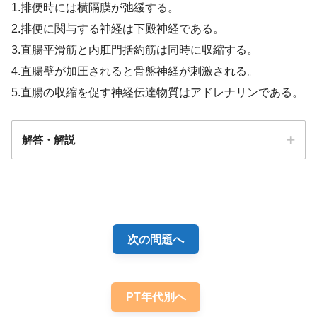
1.排便時には横隔膜が弛緩する。
2.排便に関与する神経は下殿神経である。
3.直腸平滑筋と内肛門括約筋は同時に収縮する。
4.直腸壁が加圧されると骨盤神経が刺激される。
5.直腸の収縮を促す神経伝達物質はアドレナリンである。
解答・解説
頭相：視覚や嗅覚刺激、口腔粘膜刺激により胃液分泌
が起きる。
胃相：幽門洞の粘膜が刺激されることにより、ガスト
リンが内分泌され、胃酸分泌、ペプシノゲン分泌が起
次の問題へ
きる。
腸相：十二指腸上部粘膜の消化食物による刺激によ
り、セクレチンが内分泌されガストリンの分泌を抑制
PT年代別へ
し、また、胃の運動が抑制される。