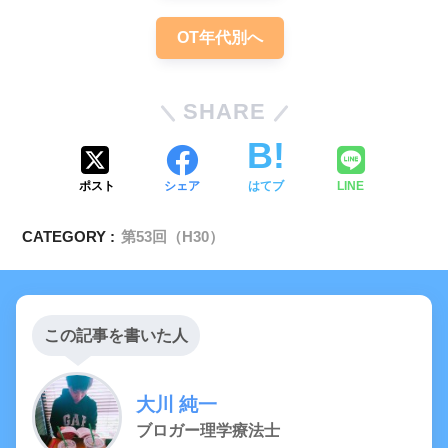
OT年代別へ
SHARE
【PT/OT/共通】胃（解剖・生理・病態）
についての問題「まとめ・解説」
ポスト
シェア
はてブ
LINE
CATEGORY :
第53回（H30）
この記事を書いた人
大川 純一
ブロガー理学療法士