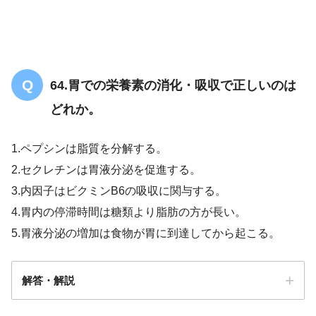
64.胃での栄養素の消化・吸収で正しいのは
どれか。
1.ペプシンは脂質を分解する。
2.セクレチンは胃液分泌を促進する。
3.内因子はビクミンB6の吸収に関与する。
4.胃内の停滞時間は糖類より脂肪の方が長い。
5.胃液分泌の増加は食物が胃に到達してから起こる。
解答・解説
【PT/共通】自律神経についての問題「ま
とめ・解説」