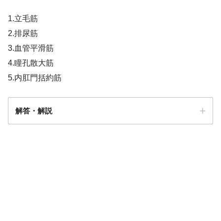
1.立毛筋
2.排尿筋
3.血管平滑筋
4.瞳孔散大筋
5.内肛門括約筋
解答・解説
【共通問題のみ】視覚器についての問題
「まとめ・解説」