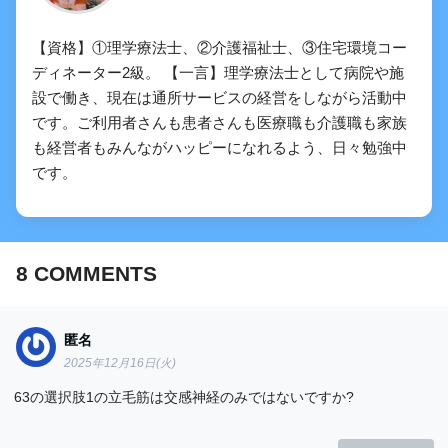
【資格】①理学療法士、②介護福祉士、③住宅環境コー
【共通問題のみ】排尿・排便（過程・神
ディネーター2級。 【一言】理学療法士として病院や施
経）についての問題「まとめ・解説」
設で働き、現在は通所サービスの経営をしながら活動中
です。ご利用者さんも患者さんも医療職も介護職も家族
も経営者もみんながハッピーになれるよう、日々勉強中
です。
8
COMMENTS
匿名
2025年12月16日(火)
63の選択肢1の立毛筋は交感神経のみではないですか?