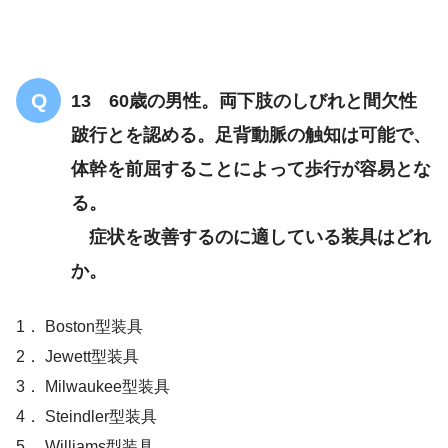
重度の麻痺
13 60歳の男性。両下肢のしびれと間欠性
跛行とを認める。足背動脈の触知は可能で、
体幹を前屈することによって歩行が容易とな
る。
症状を改善するのに適している装具はどれ
若者やスポーツ選手は手術適応とな
か。
る
手術
1． Boston型装具
2． Jewett型装具
3． Milwaukee型装具
4． Steindler型装具
5． Williams型装具