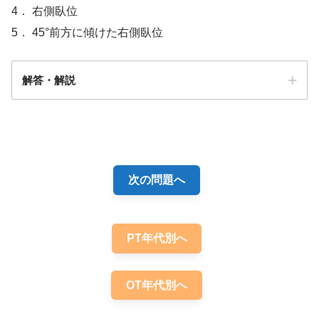
4． 右側臥位
5． 45°前方に傾けた右側臥位
解答・解説
解答3
次の問題へ
PT年代別へ
OT年代別へ