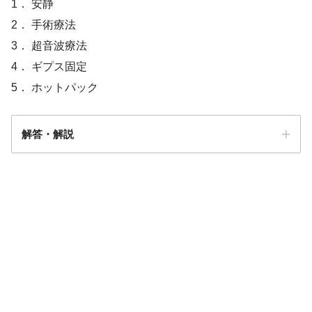
1． 安静
2． 手術療法
3． 超音波療法
4． ギプス固定
5． ホットパック
解答・解説
解答2