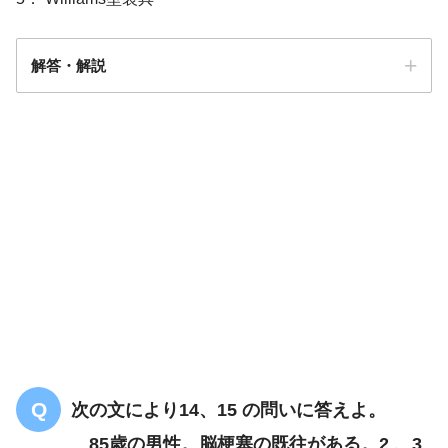
解答・解説
解答5
両下肢のしびれ
間欠性跛行
次の文により14、15 の問いに答えよ。
体幹前屈制限
85歳の男性。脳梗塞の既往がある。2 、3