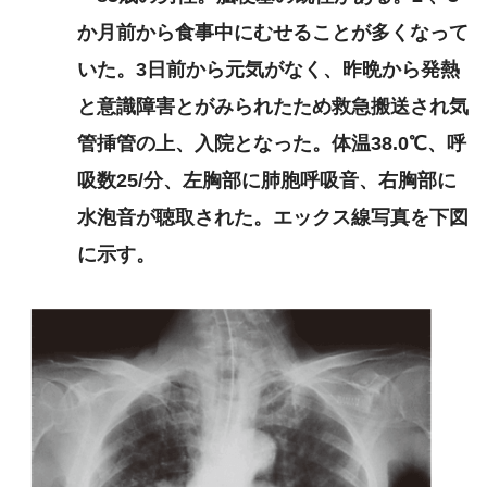
はなく
か月前から食事中にむせることが多くなって
いた。3日前から元気がなく、昨晩から発熱
と意識障害とがみられたため救急搬送され気
管挿管の上、入院となった。体温38.0℃、呼
吸数25/分、左胸部に肺胞呼吸音、右胸部に
水泡音が聴取された。エックス線写真を下図
に示す。
【PT/OT/共通】GMFCSについての問題
「まとめ・解説」