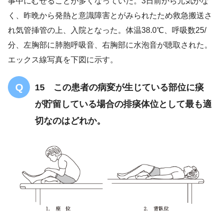
事中にむせることが多くなっていた。3日前から元気がな
く、昨晩から発熱と意識障害とがみられたため救急搬送さ
れ気管挿管の上、入院となった。体温38.0℃、呼吸数25/
分、左胸部に肺胞呼吸音、右胸部に水泡音が聴取された。
エックス線写真を下図に示す。
15 この患者の病変が生じている部位に痰
食事中にむせる
が貯留している場合の排痰体位として最も適
発熱
意識障害
切なのはどれか。
体温38.0℃
右胸
部に水泡音