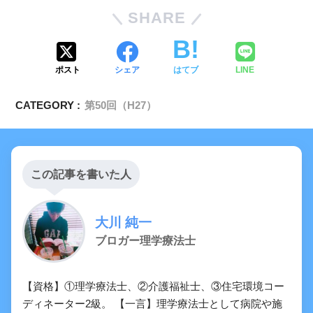
SHARE
ポスト
シェア
はてブ
LINE
CATEGORY :
第50回（H27）
下葉
右下肺野
この記事を書いた人
（S9）
大川 純一
心臓右縁下部が不明瞭になっている場
ブロガー理学療法士
合
【資格】①理学療法士、②介護福祉士、③住宅環境コー
ディネーター2級。 【一言】理学療法士として病院や施