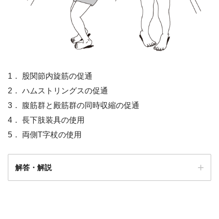
1． 股関節内旋筋の促通
2． ハムストリングスの促通
3． 腹筋群と殿筋群の同時収縮の促通
4． 長下肢装具の使用
5． 両側T字杖の使用
解答・解説
解答3