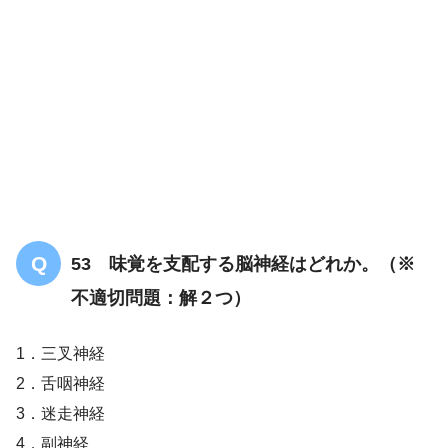
53 味覚を支配する脳神経はどれか。（※
不適切問題：解２つ）
1．三叉神経
2．舌咽神経
3．迷走神経
4．副神経