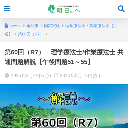
ホーム
全記事
国家試験
理学療法士・作業療法士【共
通】
第60回（R7）
第60回（R7） 理学療法士/作業療法士 共
通問題解説【午後問題51～55】
2025年2月24日(月)
2025年8月15日(金)