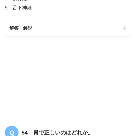
5．舌下神経
解答・解説
解答
２・３（複数の選択肢を正解）
舌咽神経
迷走神経
【PT/共通問題】関節の形状についての問
題「まとめ・解説」
54 胃で正しいのはどれか。