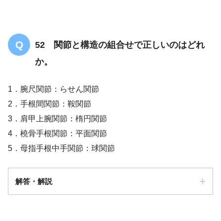
52 関節と構造の組合せで正しいのはどれ
か。
1．腕尺関節：らせん関節
2．手根間関節：鞍関節
3．肩甲上腕関節：楕円関節
4．橈骨手根関節：平面関節
5．母指手根中手関節：球関節
解答・解説
解答
１