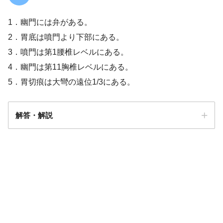
1．幽門には弁がある。
2．胃底は噴門より下部にある。
3．噴門は第1腰椎レベルにある。
【PT/OT/共通】骨（構造/解剖）について
4．幽門は第11胸椎レベルにある。
の問題「まとめ・解説」
5．胃切痕は大彎の遠位1/3にある。
解答・解説
解答
１