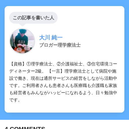
この記事を書いた人
大川 純一
【共通のみ】消化（消化酵素）について
ブロガー理学療法士
の問題「まとめ・解説」
【資格】①理学療法士、②介護福祉士、③住宅環境コー
ディネーター2級。 【一言】理学療法士として病院や施
設で働き、現在は通所サービスの経営をしながら活動中
です。ご利用者さんも患者さんも医療職も介護職も家族
も経営者もみんながハッピーになれるよう、日々勉強中
です。
4
COMMENTS