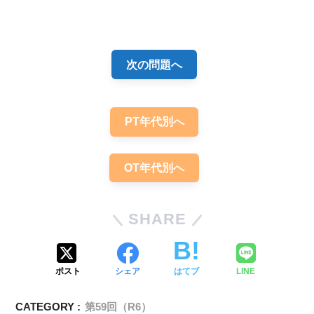
解答
５
次の問題へ
PT年代別へ
左肺に浸潤影（
すりガラス陰影
）
OT年代別へ
Grade4
SHARE
間質性肺炎
ポスト
シェア
はてブ
LINE
CATEGORY :
第59回（R6）