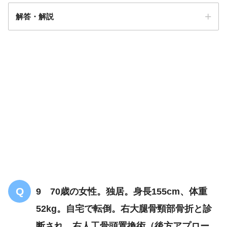
解答・解説
解答
３
9 70歳の女性。独居。身長155cm、体重
52kg。自宅で転倒。右大腿骨頸部骨折と診
呂律緩慢
断され、右人工骨頭置換術（後方アプロー
心房細動