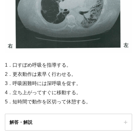
【OT専門のみ】心電図についての問題
「まとめ・解説」
1．口すぼめ呼吸を指導する。
2．更衣動作は素早く行わせる。
3．呼吸困難時には深呼吸を促す。
4．立ち上がってすぐに移動する。
5．短時間で動作を区切って休憩する。
解答・解説