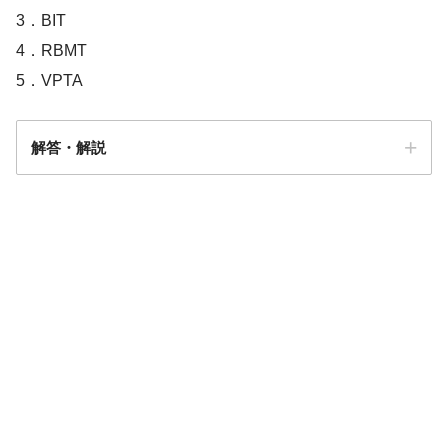
3．BIT
4．RBMT
5．VPTA
解答・解説
【PT/OT/共通】GMFCSについての問題
「まとめ・解説」
解答
３
左半分の図形
半側空間無視