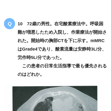
後方アプローチ
自宅退院
10 72歳の男性。在宅酸素療法中。呼吸困
杖歩行自立
難が増悪したため入院し、作業療法が開始さ
れた。開始時の胸部CTを下に示す。mMRC
脱臼肢位を防ぐ生活指導
はGrade4であり、酸素流量は安静時3L/分、
労作時5L/分であった。
この患者の日常生活指導で最も優先される
のはどれか。
副腎皮質ステロイド