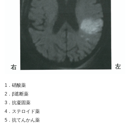
1．硝酸薬
2．β遮断薬
3．抗凝固薬
4．ステロイド薬
5．抗てんかん薬