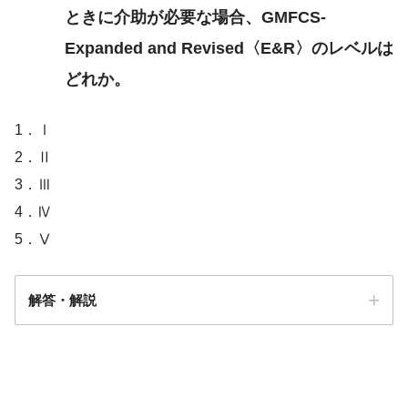
ときに介助が必要な場合、GMFCS-
Expanded and Revised〈E&R〉のレベルは
どれか。
1．Ⅰ
2．Ⅱ
3．Ⅲ
4．Ⅳ
5．Ⅴ
解答・解説
解答
２