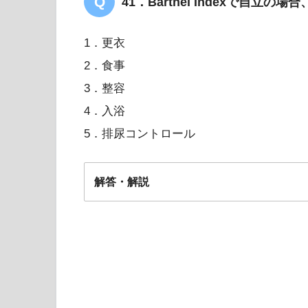
41．Barthel Indexで自立
1．更衣
2．食事
3．整容
4．入浴
5．排尿コントロール
解答・解説
解答
３・４