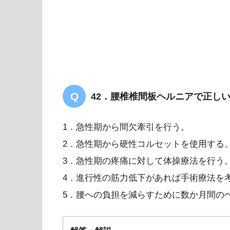
Barthel index （B
かりやすく解説します】
42．腰椎椎間板ヘルニアで正し
1．急性期から間欠牽引を行う。
2．急性期から硬性コルセットを使用する
【PT/OT/共通】BIにつ
3．急性期の疼痛に対して体操療法を行う
4．進行性の筋力低下があれば手術療法を
5．腰への負担を減らすために数か月間の