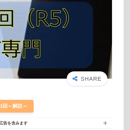
61回～解説～
広告を含みます