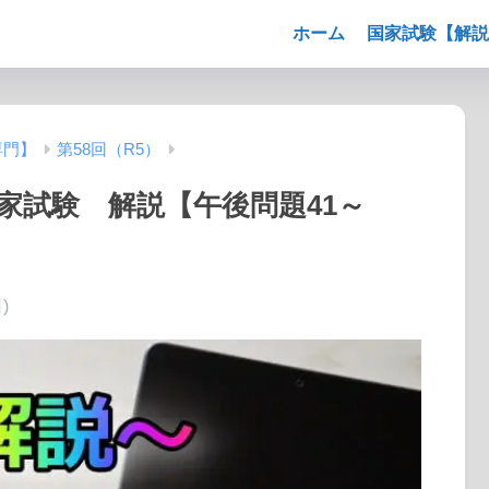
ホーム
国家試験【解説
専門】
第58回（R5）
国家試験 解説【午後問題41～
)