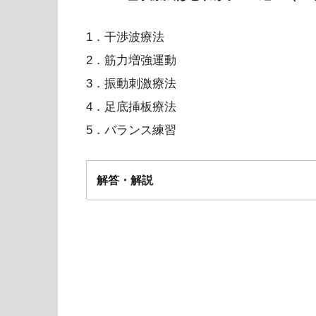
1．干渉波療法
2．筋力増強運動
3．振動刺激療法
4．足底挿板療法
5．バランス練習
解答・解説
解答
解なし（※採点対象外
理由：設問が不明確で正解が得られないため