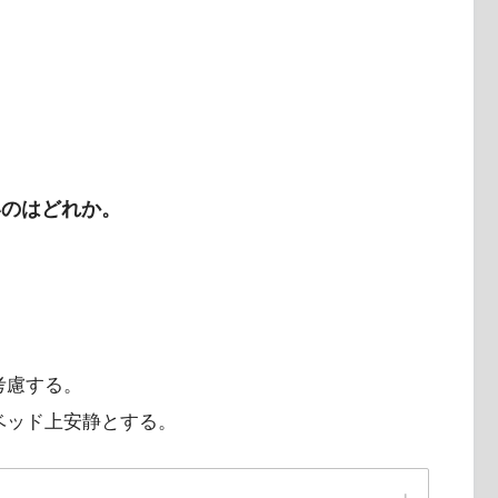
I）とは？評価方法や評価項目は？【分
いのはどれか。
。
いての問題「まとめ・解説」
。
考慮する。
ベッド上安静とする。