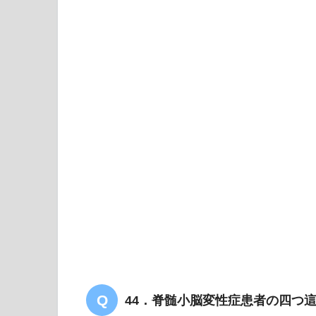
44．脊髄小脳変性症患者の四つ