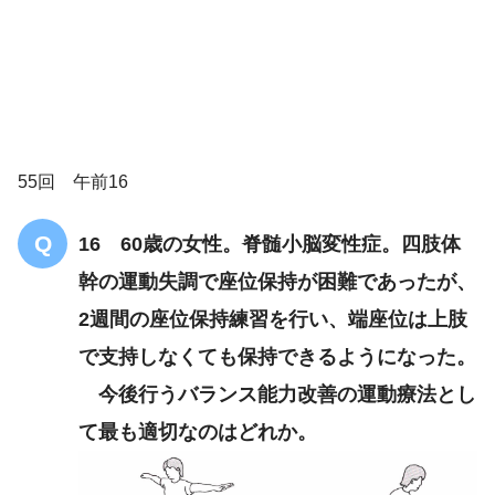
下肢への免荷
55回 午前16
歩行バランスの向上
18 脊髄小脳変性症
重心移動の代償
（多系統萎縮症を除く。
16 60歳の女性。脊髄小脳変性症。四肢体
幹の運動失調で座位保持が困難であったが、
2週間の座位保持練習を行い、端座位は上肢
で支持しなくても保持できるようになった。
今後行うバランス能力改善の運動療法とし
て最も適切なのはどれか。