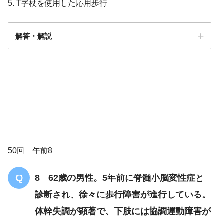
5. T字杖を使用した応用歩行
解答・解説
解答3
17 多系統萎縮症
17 多系統萎縮症
50回 午前8
ときに
8 62歳の男性。5年前に脊髄小脳変性症と
診断され、徐々に歩行障害が進行している。
体幹失調が顕著で、下肢には協調運動障害が
脊髄小脳変性症の初期