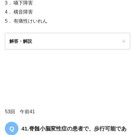
3． 嚥下障害
4． 構音障害
5． 有痛性けいれん
解答・解説
解答5
53回 午前41
41.脊髄小脳変性症の患者で、歩行可能であ