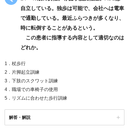
自立している。独歩は可能で、会社へは電車
で通勤している。最近ふらつきが多くなり、
時に転倒することがあるという。
この患者に指導する内容として適切なのは
どれか。
18 脊髄小脳変性症
（多系統萎縮症を除く。
1．杖歩行
2．片脚起立訓練
3．下肢のスクワット訓練
4．職場での車椅子の使用
18 脊髄小脳変性症
（多系統萎縮症を除く。
5．リズムに合わせた歩行訓練
解答・解説