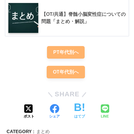
【OT/共通】脊髄小脳変性症についての
問題「まとめ・解説」
17 多系統萎縮症
PT年代別へ
OT年代別へ
SHARE
ポスト
シェア
はてブ
LINE
CATEGORY :
まとめ