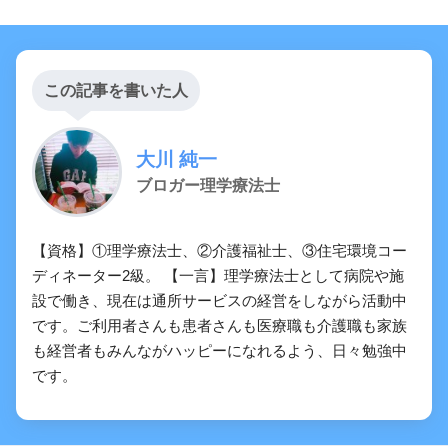
この記事を書いた人
大川 純一
ブロガー理学療法士
【資格】①理学療法士、②介護福祉士、③住宅環境コー
18 脊髄小脳変性症
ディネーター2級。 【一言】理学療法士として病院や施
（多系統萎縮症を除く。）
設で働き、現在は通所サービスの経営をしながら活動中
です。ご利用者さんも患者さんも医療職も介護職も家族
も経営者もみんながハッピーになれるよう、日々勉強中
です。