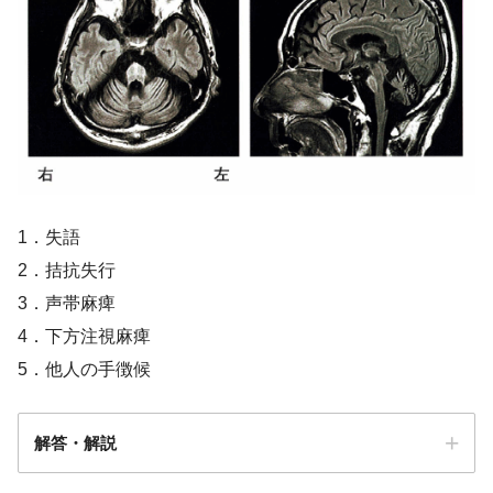
17 多系統萎縮症
1．失語
2．拮抗失行
3．声帯麻痺
4．下方注視麻痺
5．他人の手徴候
解答・解説