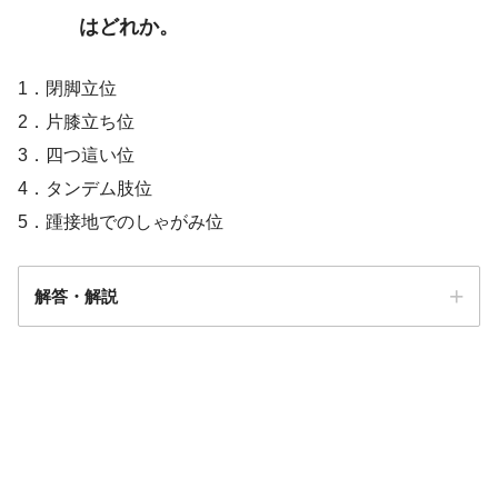
はどれか。
1．閉脚立位
2．片膝立ち位
3．四つ這い位
18 脊髄小脳変性症
4．タンデム肢位
（多系統萎縮症を除く。
5．踵接地でのしゃがみ位
解答・解説
解答4