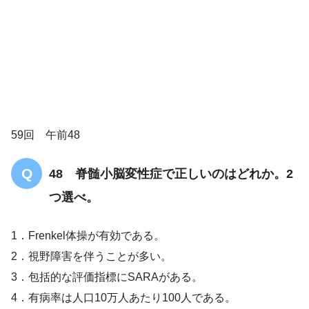
17 多系統萎縮症
59回 午前48
支持基底面の広さは、広い方が安定する
48 脊髄小脳変性症で正しいのはどれか。2
つ選べ。
1．Frenkel体操が有効である。
2．視野障害を伴うことが多い。
3．包括的な評価指標にSARAがある。
4．有病率は人口10万人あたり100人である。