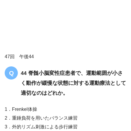
3
17 多系統萎縮症
17 多系統萎縮症
47回 午後44
ときに
44 脊髄小脳変性症患者で、運動範囲が小さ
く動作が緩慢な状態に対する運動療法として
適切なのはどれか。
脊髄小脳変性症の初期
T字杖
1．Frenkel体操
2．重錘負荷を用いたバランス練習
脊髄小脳変
3．外的リズム刺激による歩行練習
性症理学療法ガイドライン