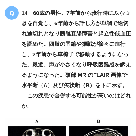
14 60歳の男性。7年前から歩行時にふらつ
きを自覚し、6年前から話し方が単調で途切
れ途切れとなり膀胱直腸障害と起立性低血圧
を認めた。四肢の固縮や振戦が徐々に進行
し、2年前から車椅子で移動するようになっ
た。最近、声が小さくなり呼吸困難感を訴え
18 脊髄小脳変性症
るようになった。頭部 MRIのFLAIR 画像で
（多系統萎縮症を除く。
水平断（A）及び矢状断（B）を下に示す。
この疾患で合併する可能性が高いのはどれ
か。