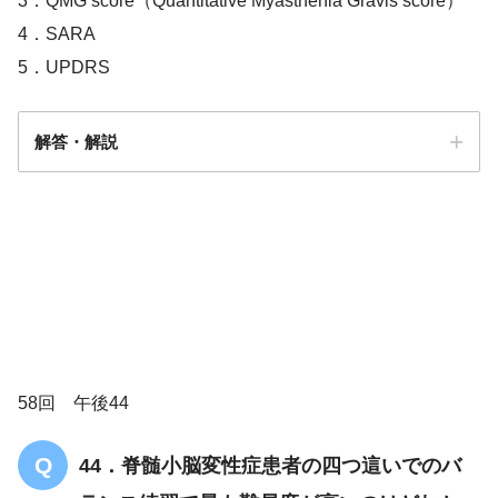
3．QMG score（Quantitative Myasthenia Gravis score）
4．SARA
5．UPDRS
解答・解説
脊髄小脳変性症
解答
４
58回 午後44
44．脊髄小脳変性症患者の四つ這いでのバ