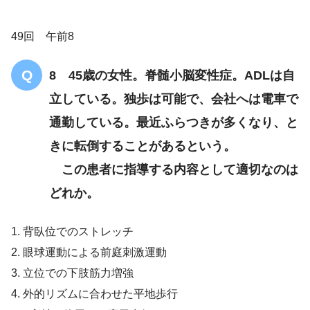
17 多系統萎縮症
49回 午前8
8 45歳の女性。脊髄小脳変性症。ADLは自
立している。独歩は可能で、会社へは電車で
通勤している。最近ふらつきが多くなり、と
きに転倒することがあるという。
この患者に指導する内容として適切なのは
どれか。
18 脊髄小脳変性症
（多系統萎縮症を除く。
1. 背臥位でのストレッチ
2. 眼球運動による前庭刺激運動
3. 立位での下肢筋力増強
18 脊髄小脳変性症
4. 外的リズムに合わせた平地歩行
（多系統萎縮症を除く。