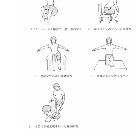
17 多系統萎縮症
18 脊髄小脳変性症
（多系統萎縮症を除く。