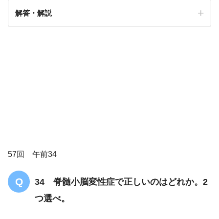
解答・解説
解答
３
17 多系統萎縮症
57回 午前34
34 脊髄小脳変性症で正しいのはどれか。2
【PT】多発性硬化症についての問題「ま
とめ・解説」
つ選べ。