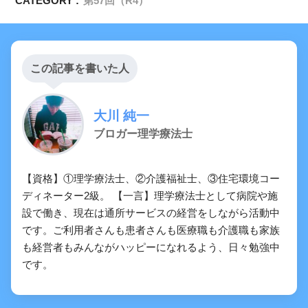
CATEGORY :
第57回（R4）
この記事を書いた人
大川 純一
ブロガー理学療法士
遺伝的素因
【資格】①理学療法士、②介護福祉士、③住宅環境コー
ディネーター2級。 【一言】理学療法士として病院や施
設で働き、現在は通所サービスの経営をしながら活動中
です。ご利用者さんも患者さんも医療職も介護職も家族
も経営者もみんながハッピーになれるよう、日々勉強中
です。