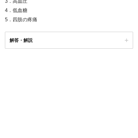
3．高血圧
4．低血糖
5．四肢の疼痛
解答・解説
解答
１・３