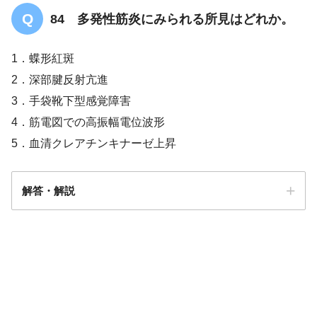
84 多発性筋炎にみられる所見はどれか。
高血圧
1．蝶形紅斑
損傷レベルより上部での発汗
2．深部腱反射亢進
3．手袋靴下型感覚障害
4．筋電図での高振幅電位波形
5．血清クレアチンキナーゼ上昇
解答・解説
解答
５