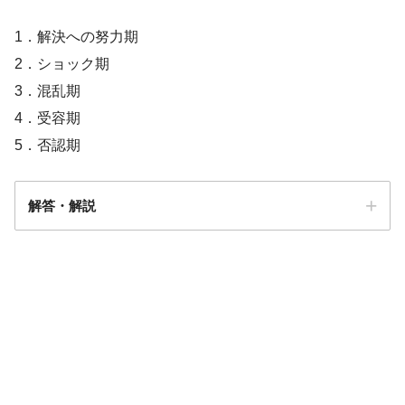
1．解決への努力期
2．ショック期
3．混乱期
4．受容期
5．否認期
解答・解説
解答
３