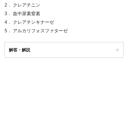
2． クレアチニン
3． 血中尿素窒素
4． クレアチンキナーゼ
5． アルカリフォスファターゼ
13 多発性硬化症／視神経脊髄炎
解答・解説