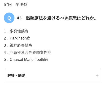
57回 午後43
43 温熱療法を避けるべき疾患はどれか。
1．多発性筋炎
2．Parkinson病
3．視神経脊髄炎
4．亜急性連合性脊髄変性症
5．Charcot-Marie-Tooth病
解答・解説
解答
３
皮膚筋炎／多発性筋炎