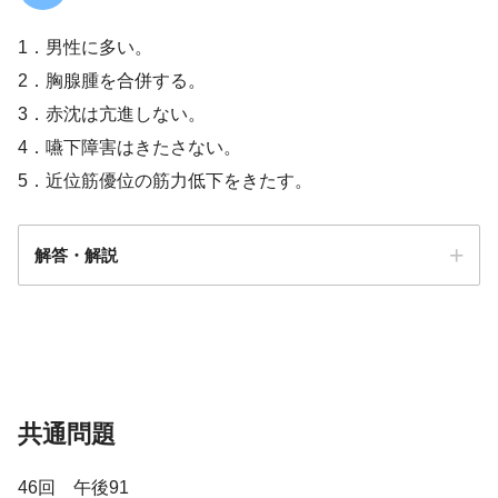
皮膚筋炎／多発性筋炎
1．男性に多い。
2．胸腺腫を合併する。
3．赤沈は亢進しない。
4．嚥下障害はきたさない。
5．近位筋優位の筋力低下をきたす。
解答・解説
解答
５
共通問題
46回 午後91