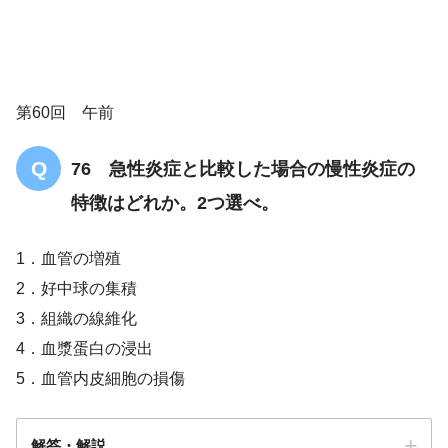
重篤副作用疾患別対応マニュアル ギラ
第60回 午前
ン・バレー症候群
多発性筋炎
四肢の脱力
易疲労性
76 急性炎症と比較した場合の慢性炎症の
特徴はどれか。2つ選べ。
スプーンの把持は可能
口まで運べ
なくなり
1．血管の増殖
2．好中球の集積
3．組織の線維化
4．血漿蛋白の浸出
5．血管内皮細胞の損傷
解答・解説