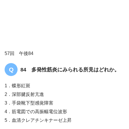
57回 午後84
84 多発性筋炎にみられる所見はどれか。
1．蝶形紅斑
2．深部腱反射亢進
皮膚筋炎／多発性筋炎
3．手袋靴下型感覚障害
4．筋電図での高振幅電位波形
5．血清クレアチンキナーゼ上昇