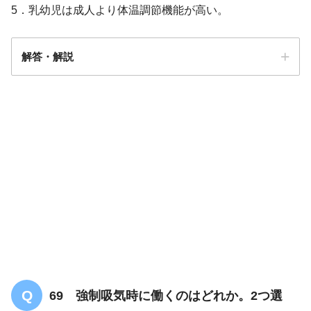
5．乳幼児は成人より体温調節機能が高い。
解答・解説
解答
２（正式解答なし）
対応：採点対象から除外する。
理由：選択肢に誤りがあり、正解が得られないため。
69 強制吸気時に働くのはどれか。2つ選