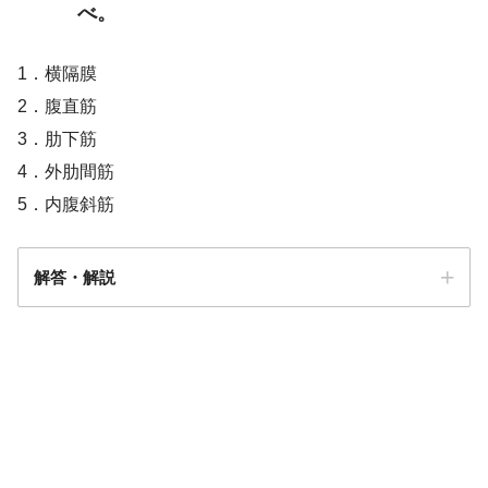
べ。
1．横隔膜
2．腹直筋
3．肋下筋
4．外肋間筋
5．内腹斜筋
解答・解説
解答
１・４