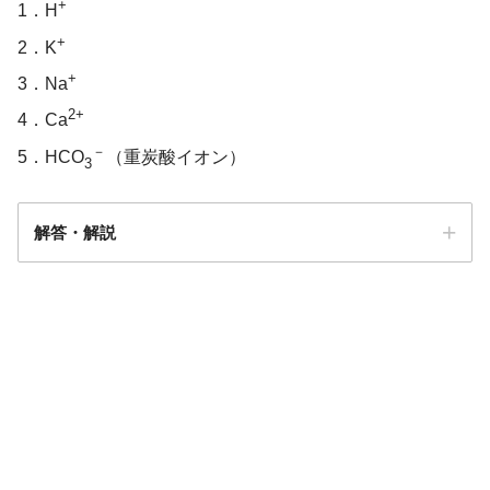
+
1．H
+
2．K
+
3．Na
2+
4．Ca
－
5．HCO
（重炭酸イオン）
3
解答・解説
解答
１