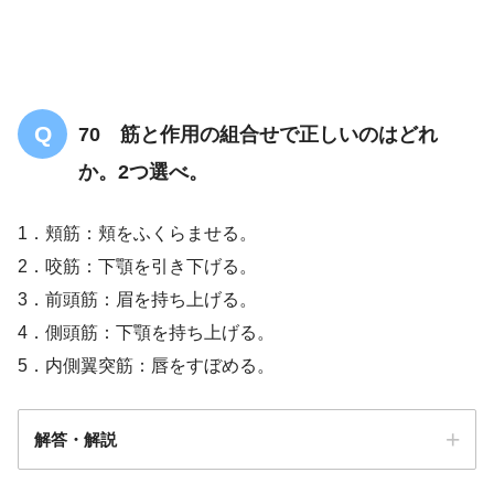
70 筋と作用の組合せで正しいのはどれ
か。2つ選べ。
1．頬筋：頬をふくらませる。
2．咬筋：下顎を引き下げる。
【暗記確認用】体幹の筋のランダム問題
3．前頭筋：眉を持ち上げる。
4．側頭筋：下顎を持ち上げる。
5．内側翼突筋：唇をすぼめる。
解答・解説
【OT/共通】呼吸（生理・運動など）につ