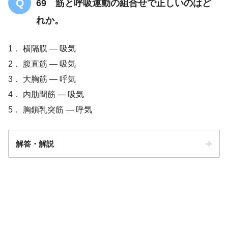
69 筋と呼吸運動の組合せで正しいのはど
れか。
1． 横隔膜 — 吸気
2． 腹直筋 — 吸気
3． 大胸筋 — 呼気
4． 内肋間筋 — 吸気
5． 胸鎖乳突筋 — 呼気
解答・解説
解答1