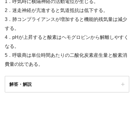
1．呼気時に横隔神経の活動電位が生じる。
2．迷走神経が亢進すると気道抵抗は低下する。
3．肺コンプライアンスが増加すると機能的残気量は減少
する。
4．pHが上昇すると酸素はヘモグロビンから解離しやすく
なる。
5．呼吸商は単位時間あたりの二酸化炭素産生量と酸素消
費量の比である。
解答・解説
解答
５