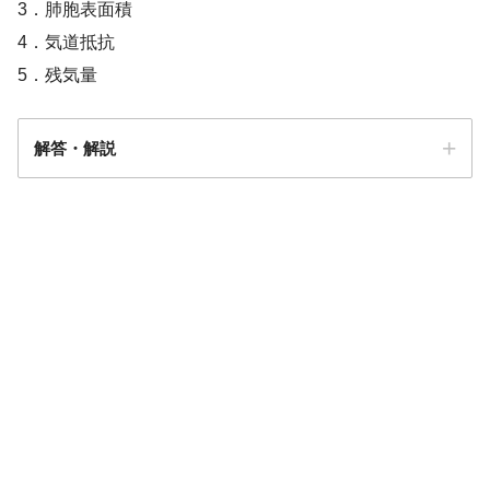
3．肺胞表面積
4．気道抵抗
5．残気量
解答・解説
解答
１・３