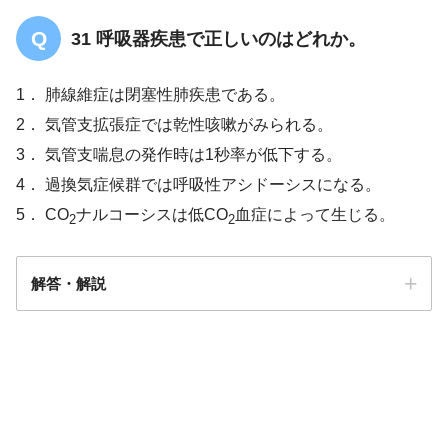
31 呼吸器疾患で正しいのはどれか。
1． 肺線維症は閉塞性肺疾患である。
2． 気管支拡張症では乾性咳嗽がみられる。
3． 気管支喘息の発作時は1秒率が低下する。
4． 過換気症候群では呼吸性アシドーシスになる。
5． CO
ナルコーシスは低CO
血症によって生じる。
2
2
解答・解説
3