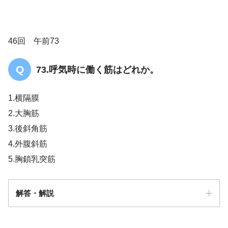
46回 午前73
73.呼気時に働く筋はどれか。
1.横隔膜
2.大胸筋
3.後斜角筋
4.外腹斜筋
5.胸鎖乳突筋
解答・解説