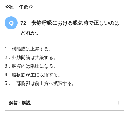
58回 午後72
72．安静呼吸における吸気時で正しいのは
どれか。
1．横隔膜は上昇する。
2．外肋間筋は弛緩する。
3．胸腔内は陽圧になる。
4．腹横筋が主に収縮する。
5．上部胸郭は前上方へ拡張する。
解答・解説
解答
５