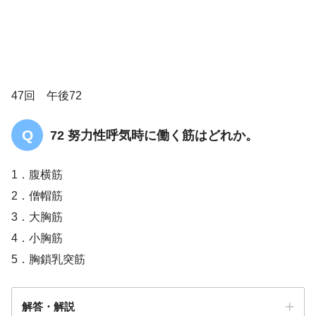
47回 午後72
72 努力性呼気時に働く筋はどれか。
1．腹横筋
2．僧帽筋
3．大胸筋
4．小胸筋
5．胸鎖乳突筋
解答・解説