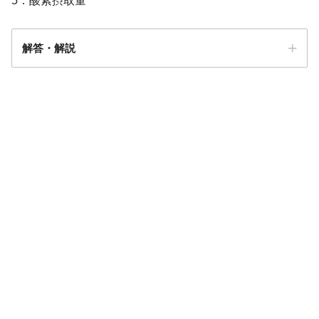
5．酸素摂取量
解答・解説
解答
２
2