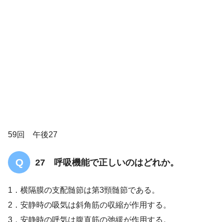
エルゴメータ負荷試
験
59回 午後27
27 呼吸機能で正しいのはどれか。
1．横隔膜の支配髄節は第3頸髄節である。
2．安静時の吸気は斜角筋の収縮が作用する。
解答
1
3．安静時の呼気は腹直筋の弛緩が作用する。