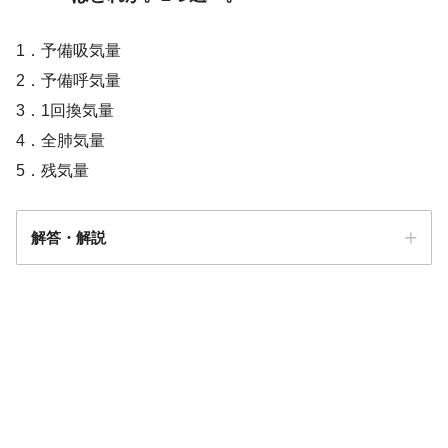
1．予備吸気量
2．予備呼気量
3．1回換気量
4．全肺気量
5．残気量
解答・解説
解答
４・５