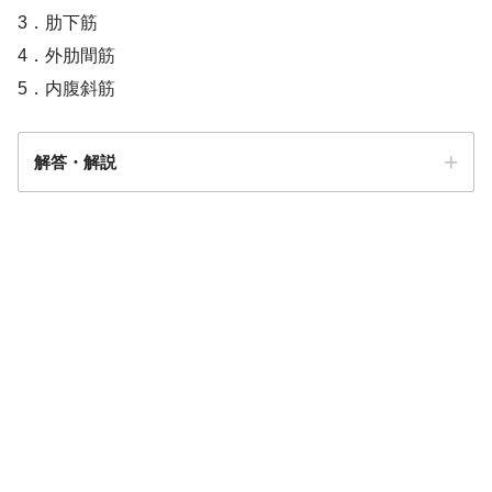
3．肋下筋
4．外肋間筋
5．内腹斜筋
解答・解説
解答
１・４