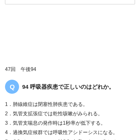
1
47回 午後94
94 呼吸器疾患で正しいのはどれか。
1．肺線維症は閉塞性肺疾患である。
2．気管支拡張症では乾性咳嗽がみられる。
3．気管支喘息の発作時は1秒率が低下する。
4．過換気症候群では呼吸性アシドーシスになる。