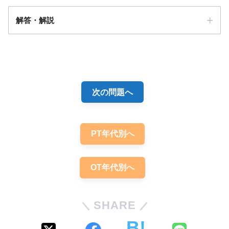
解答・解説
解答
2
次の問題へ
PT年代別へ
OT年代別へ
SHARE