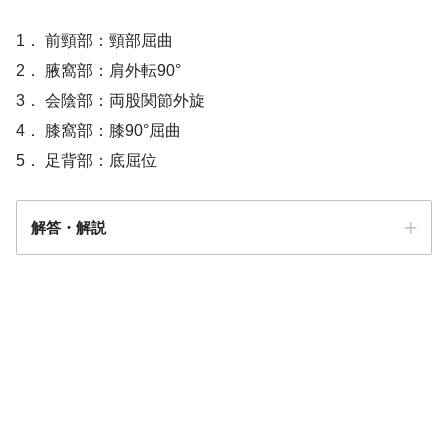
1． 前頸部：頸部屈曲
2． 腋窩部：肩外転90°
3． 会陰部：両股関節外旋
4． 膝窩部：膝90°屈曲
5． 足背部：底屈位
解答・解説
解答
2