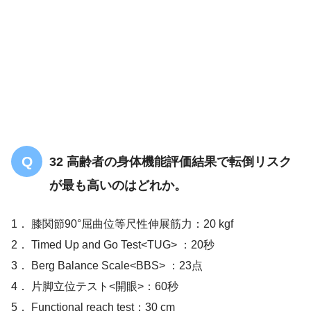
32 高齢者の身体機能評価結果で転倒リスク
が最も高いのはどれか。
1． 膝関節90°屈曲位等尺性伸展筋力：20 kgf
2． Timed Up and Go Test<TUG> ：20秒
3． Berg Balance Scale<BBS> ：23点
4． 片脚立位テスト<開眼>：60秒
5． Functional reach test：30 cm
【PT/OT/共通】熱傷についての問題「ま