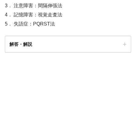
3． 注意障害：間隔伸張法
4． 記憶障害：視覚走査法
5． 失語症：PQRST法
解答・解説
解答
2