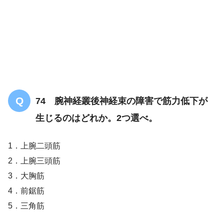
74 腕神経叢後神経束の障害で筋力低下が
生じるのはどれか。2つ選べ。
1．上腕二頭筋
2．上腕三頭筋
3．大胸筋
4．前鋸筋
5．三角筋