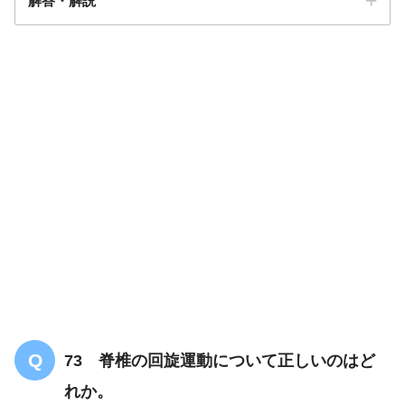
解答・解説
１・３
73 脊椎の回旋運動について正しいのはど
れか。
【暗記確認用】下肢の筋のランダム問題