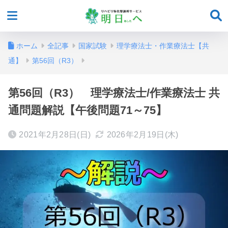
ホーム
全記事
国家試験
理学療法士・作業療法士【共
通】
第56回（R3）
第56回（R3） 理学療法士/作業療法士 共
通問題解説【午後問題71～75】
2021年2月28日(日)
2026年2月19日(木)