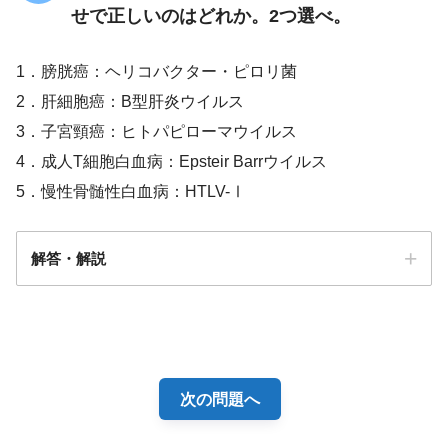
せで正しいのはどれか。2つ選べ。
1．膀胱癌：ヘリコバクター・ピロリ菌
2．肝細胞癌：B型肝炎ウイルス
3．子宮頸癌：ヒトパピローマウイルス
4．成人T細胞白血病：Epsteir Barrウイルス
5．慢性骨髄性白血病：HTLV-Ⅰ
解答・解説
２・３
次の問題へ