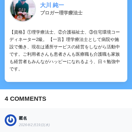
大川 純一
ブロガー理学療法士
【PT/OT/共通】腕神経叢についての問題
「まとめ・解説」
【資格】①理学療法士、②介護福祉士、③住宅環境コー
ディネーター2級。 【一言】理学療法士として病院や施
設で働き、現在は通所サービスの経営をしながら活動中
です。ご利用者さんも患者さんも医療職も介護職も家族
も経営者もみんながハッピーになれるよう、日々勉強中
です。
4
COMMENTS
匿名
2026年2月19日(木)