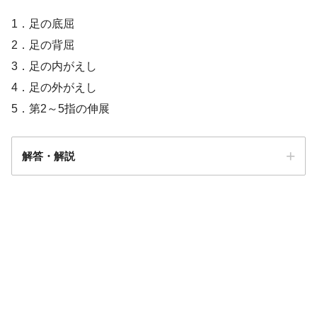
1．足の底屈
2．足の背屈
3．足の内がえし
4．足の外がえし
5．第2～5指の伸展
解答・解説
１・４