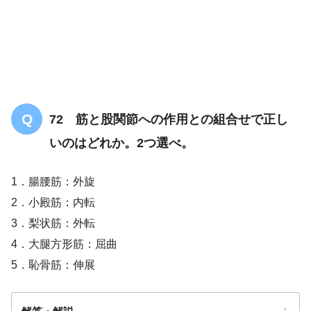
72 筋と股関節への作用との組合せで正し
いのはどれか。2つ選べ。
1．腸腰筋：外旋
2．小殿筋：内転
3．梨状筋：外転
4．大腿方形筋：屈曲
5．恥骨筋：伸展
【PT/OT/共通】解剖・横断図についての
問題「まとめ・解説」