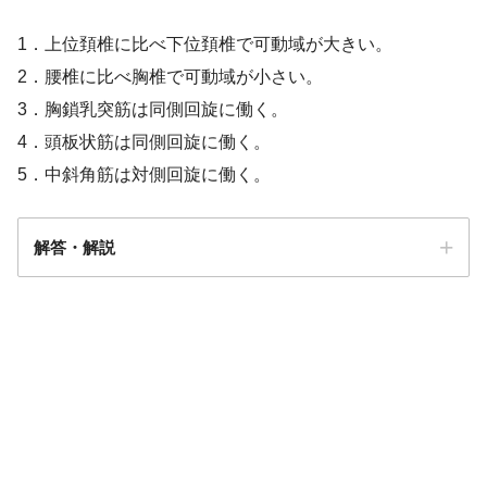
1．上位頚椎に比べ下位頚椎で可動域が大きい。
2．腰椎に比べ胸椎で可動域が小さい。
3．胸鎖乳突筋は同側回旋に働く。
4．頭板状筋は同側回旋に働く。
5．中斜角筋は対側回旋に働く。
解答・解説
４