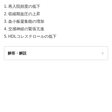
1. 再入院頻度の低下
2. 収縮期血圧の上昇
3. 血小板凝集能の増加
4. 交感神経の緊張亢進
5. HDLコレステロールの低下
解答・解説
解答
１
【PT/OT/共通】骨格筋の収縮（収縮様
運動耐