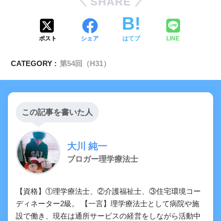
SHARE
ポスト
シェア
はてブ
LINE
CATEGORY :
第54回（H31）
この記事を書いた人
吸引（口腔・鼻腔）の看護｜気管吸引の目
大川 純一
的、手順・方法、コツ
ブロガー理学療法士
【資格】①理学療法士、②介護福祉士、③住宅環境コー
ディネーター2級。 【一言】理学療法士として病院や施
設で働き、現在は通所サービスの経営をしながら活動中
【PT/OT】口腔内・鼻腔内吸引について