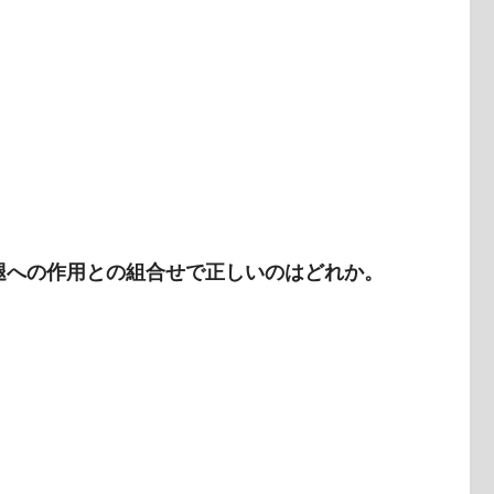
下腿への作用との組合せで正しいのはどれか。
停止・作用・神経を完璧に覚え