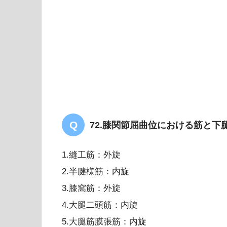
72.膝関節屈曲位における筋と
1.縫工筋：外旋
【暗記用】上肢筋の起始・
2.半腱様筋：内旋
よう！
3.膝窩筋：外旋
4.大腿二頭筋：内旋
5.大腿筋膜張筋：内旋