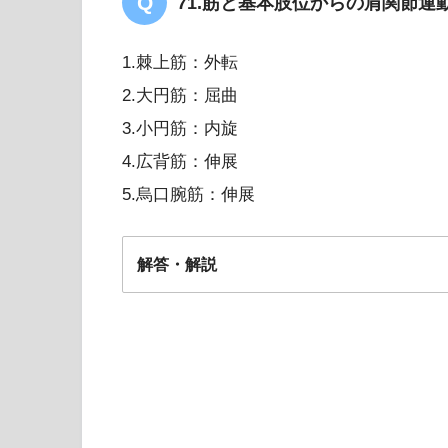
71.筋と基本肢位からの肩関節
1.棘上筋：外転
2.大円筋：屈曲
3.小円筋：内旋
4.広背筋：伸展
5.烏口腕筋：伸展
解答・解説
1/4