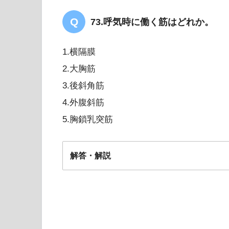
73.呼気時に働く筋はどれか。
1.横隔膜
【暗記用】下肢筋の起始・
2.大胸筋
よう！
3.後斜角筋
4.外腹斜筋
5.胸鎖乳突筋
解答・解説
4