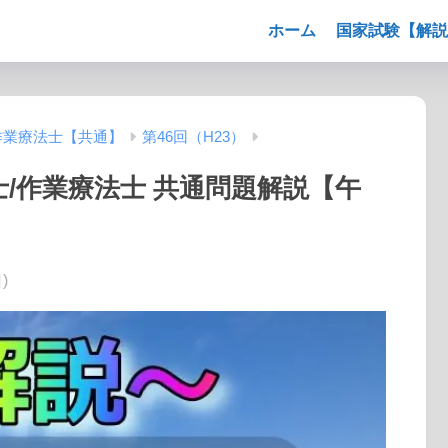
ホーム
国家試験【解説
作業療法士【共通】
第46回（H23）
士/作業療法士 共通問題解説【午
)