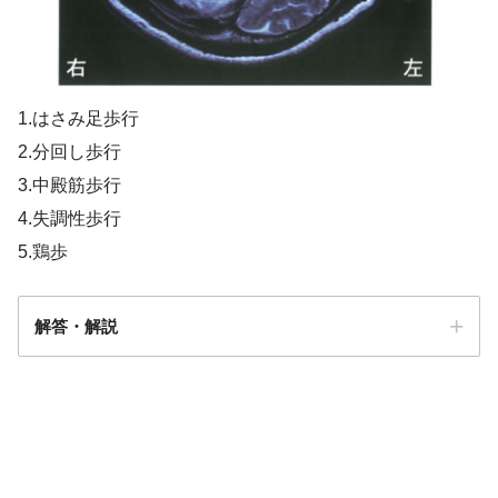
1.はさみ足歩行
2.分回し歩行
3.中殿筋歩行
4.失調性歩行
5.鶏歩
解答・解説
4