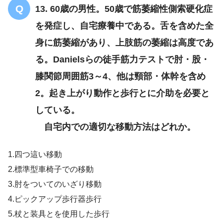
13. 60歳の男性。50歳で筋萎縮性側索硬化症
を発症し、自宅療養中である。舌を含めた全
身に筋萎縮があり、上肢筋の萎縮は高度であ
【PT専門のみ】パーキンソン病について
る。Danielsらの徒手筋力テストで肘・股・
の問題「まとめ・解説」
膝関節周囲筋3～4、他は頸部・体幹を含め
2。起き上がり動作と歩行とに介助を必要と
している。
自宅内での適切な移動方法はどれか。
1.四つ這い移動
2.標準型車椅子での移動
3.肘をついてのいざり移動
4.ピックアップ歩行器歩行
5.杖と装具とを使用した歩行