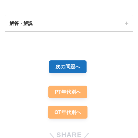
解答・解説
3
次の問題へ
【PT専門のみ】Frankel分類についての問
題「まとめ・解説」
PT年代別へ
OT年代別へ
SHARE