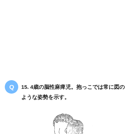
3
2 筋
萎縮性側索硬化症
15. 4歳の脳性麻痺児。抱っこでは常に図の
ような姿勢を示す。
B 運動喪失・知覚残存：損傷部以下の運動機能は完全
に失われているが、仙髄域などに知覚が残存するもの。