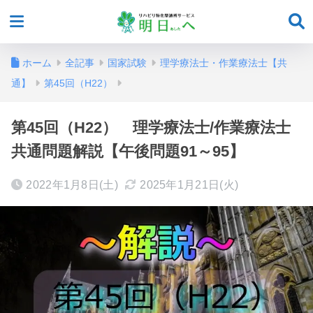
ホーム
全記事
国家試験
理学療法士・作業療法士【共
通】
第45回（H22）
第45回（H22） 理学療法士/作業療法士
共通問題解説【午後問題91～95】
2022年1月8日(土)
2025年1月21日(火)