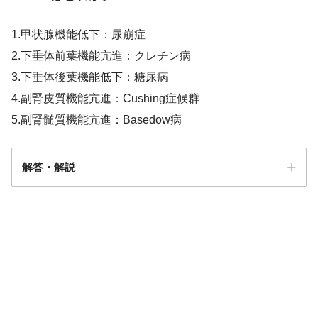
1.甲状腺機能低下：尿崩症
2.下垂体前葉機能亢進：クレチン病
3.下垂体後葉機能低下：糖尿病
4.副腎皮質機能亢進：Cushing症候群
5.副腎髄質機能亢進：Basedow病
解答・解説
4