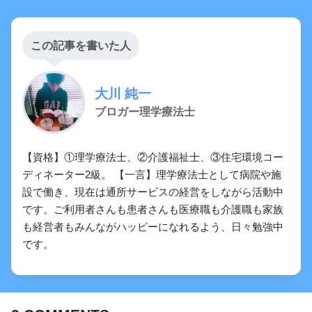
この記事を書いた人
大川 純一
ブロガー理学療法士
【PT/OT/共通】加齢に伴う生理学的変化
についての問題「まとめ・解説」
【資格】①理学療法士、②介護福祉士、③住宅環境コー
ディネーター2級。 【一言】理学療法士として病院や施
設で働き、現在は通所サービスの経営をしながら活動中
です。ご利用者さんも患者さんも医療職も介護職も家族
も経営者もみんながハッピーになれるよう、日々勉強中
です。