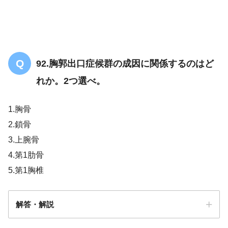
92.胸郭出口症候群の成因に関係するのはど
れか。2つ選べ。
1.胸骨
2.鎖骨
3.上腕骨
4.第1肋骨
5.第1胸椎
解答・解説