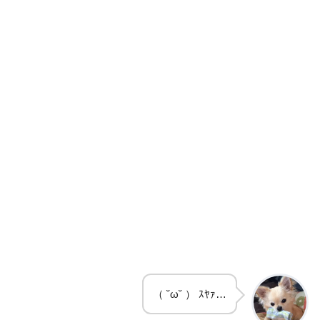
（ ˘ω˘ ） ｽﾔｧ…