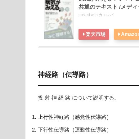
共通のテキスト /メデ
posted with
カエレバ
楽天市場
Amazo
神経路（伝導路）
投 射 神 経 路 について説明する。
上行性神経路（感覚性伝導路）
下行性伝導路（運動性伝導路）