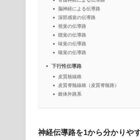
脳神経による伝導路
深部感覚の伝導路
視覚の伝導路
聴覚の伝導路
味覚の伝導路
嗅覚の伝導路
下行性伝導路
皮質核線維
皮質脊髄線維（皮質脊髄路）
錐体外路系
神経伝導路を1から分かりや