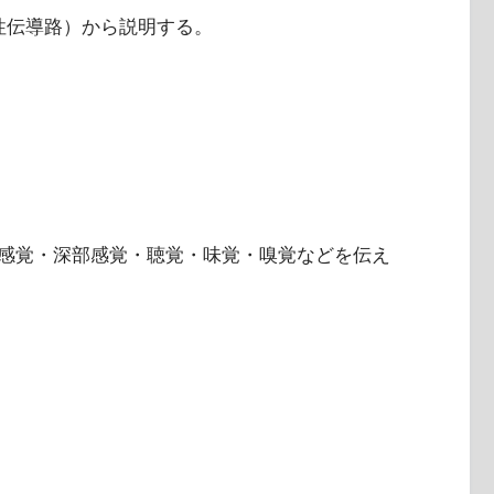
性伝導路）から説明する。
）
感覚・深部感覚・聴覚・味覚・嗅覚などを伝え