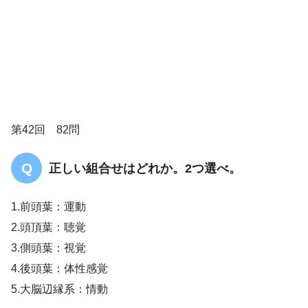
第42回 82問
正しい組合せはどれか。2つ選べ。
1.前頭葉：運動
2.頭頂葉：聴覚
3.側頭葉：視覚
4.後頭葉：体性感覚
発語は流暢
5.大脳辺縁系：情動
反