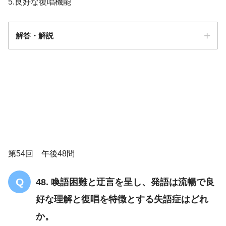
5.良好な復唱機能
解答・解説
解答
２
第54回 午後48問
48. 喚語困難と迂言を呈し、発語は流暢で良
好な理解と復唱を特徴とする失語症はどれ
か。