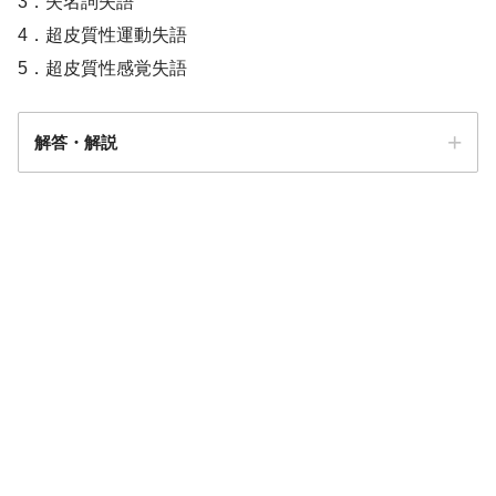
3．失名詞失語
4．超皮質性運動失語
5．超皮質性感覚失語
解答・解説
解答
１