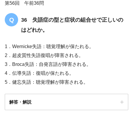
第56回 午前36問
36 失語症の型と症状の組合せで正しいの
はどれか。
1．Wernicke失語：聴覚理解が保たれる。
2．超皮質性失語復唱が障害される。
3．Broca失語：自発言語が障害される。
4．伝導失語：復唱が保たれる。
5．健忘失語：聴覚理解が障害される。
解答・解説
解答
３