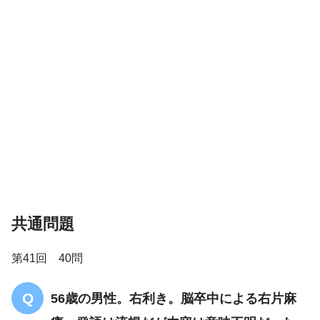
選択肢にな
い
共通問題
伝導失語
第41回 40問
56歳の男性。右利き。脳卒中による右片麻