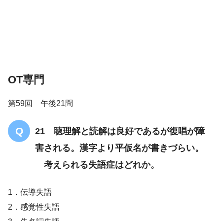
解答
５
OT専門
第59回 午後21問
21 聴理解と読解は良好であるが復唱が障
害される。漢字より平仮名が書きづらい。
考えられる失語症はどれか。
1．伝導失語
2．感覚性失語