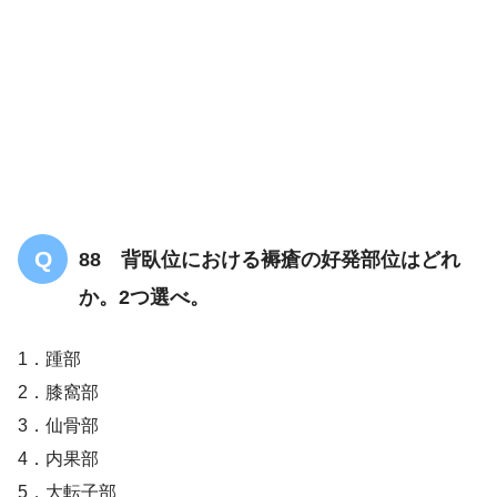
88 背臥位における褥瘡の好発部位はどれ
か。2つ選べ。
1．踵部
2．膝窩部
3．仙骨部
4．内果部
5．大転子部