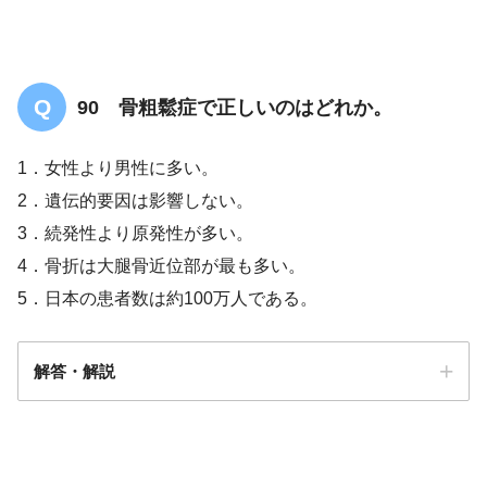
若年者
90 骨粗鬆症で正しいのはどれか。
1．女性より男性に多い。
2．遺伝的要因は影響しない。
全体の割
3．続発性より原発性が多い。
合
4．骨折は大腿骨近位部が最も多い。
日本脊髄障害医学会による脊髄損傷
5．日本の患者数は約100万人である。
全国発生調査の結果
解答・解説
解答
３