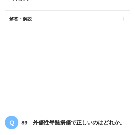
解答・解説
解答
１・３
後頭骨
肩甲骨
肘頭
仙骨
踵部
89 外傷性脊髄損傷で正しいのはどれか。