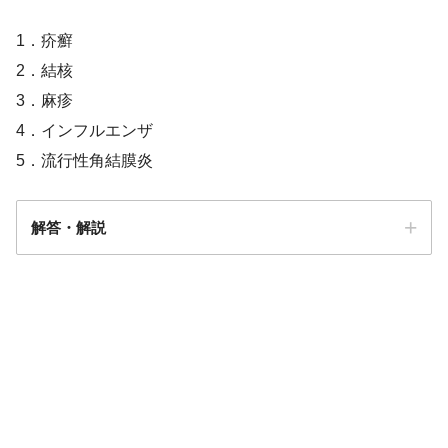
1．疥癬
2．結核
3．麻疹
4．インフルエンザ
5．流行性角結膜炎
解答・解説
解答
４