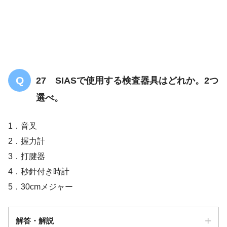
27 SIASで使用する検査器具はどれか。2つ
選べ。
1．音叉
2．握力計
3．打腱器
4．秒針付き時計
5．30cmメジャー
解答・解説