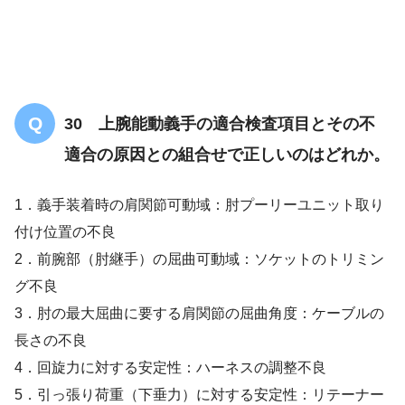
30 上腕能動義手の適合検査項目とその不
適合の原因との組合せで正しいのはどれか。
1．義手装着時の肩関節可動域：肘プーリーユニット取り
付け位置の不良
2．前腕部（肘継手）の屈曲可動域：ソケットのトリミン
【OT/共通】FIMについての問題「まと
グ不良
め・解説」
3．肘の最大屈曲に要する肩関節の屈曲角度：ケーブルの
長さの不良
4．回旋力に対する安定性：ハーネスの調整不良
5．引っ張り荷重（下垂力）に対する安定性：リテーナー
【OT専門のみ】関節リウマチについての