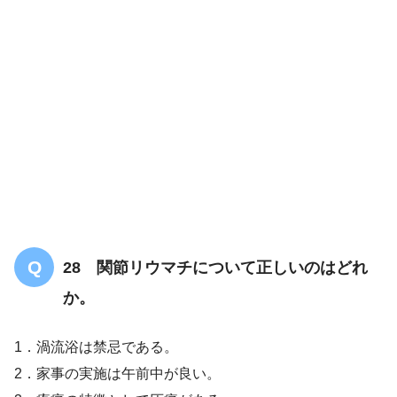
SIASとは？評価方法や評価項目は？【分
かりやすく解説します】
28 関節リウマチについて正しいのはどれ
か。
1．渦流浴は禁忌である。
【PT/OT/共通】SIASについての問題「ま
2．家事の実施は午前中が良い。
とめ・解説」