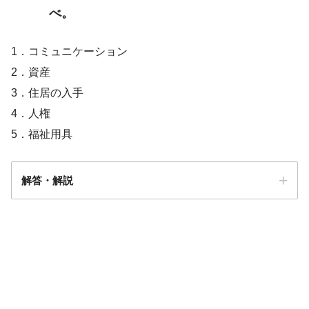
べ。
1．コミュニケーション
2．資産
3．住居の入手
4．人権
5．福祉用具
解答・解説
解答
２・５