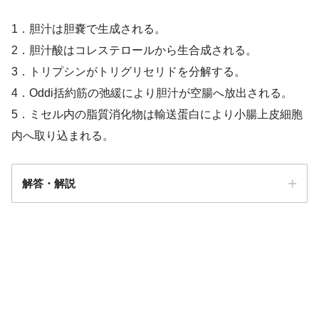
1．胆汁は胆嚢で生成される。
2．胆汁酸はコレステロールから生合成される。
3．トリプシンがトリグリセリドを分解する。
4．Oddi括約筋の弛緩により胆汁が空腸へ放出される。
5．ミセル内の脂質消化物は輸送蛋白により小腸上皮細胞
内へ取り込まれる。
解答・解説
解答
２