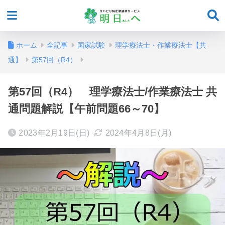
ホーム
全記事
国家試験
理学療法士・作業療法士【共
通】
第57回（R4）
第57回（R4） 理学療法士/作業療法士 共
通問題解説【午前問題66～70】
2023年2月19日(日)
2024年4月8日(月)