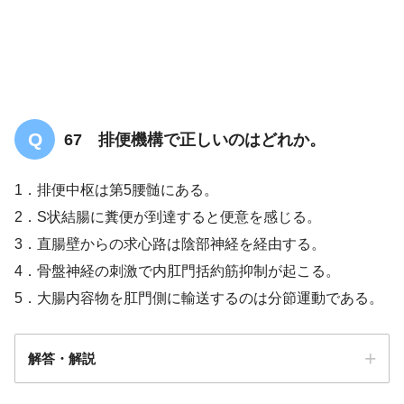
67 排便機構で正しいのはどれか。
1．排便中枢は第5腰髄にある。
2．S状結腸に糞便が到達すると便意を感じる。
3．直腸壁からの求心路は陰部神経を経由する。
4．骨盤神経の刺激で内肛門括約筋抑制が起こる。
5．大腸内容物を肛門側に輸送するのは分節運動である。
解答・解説