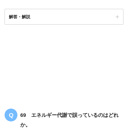
解答・解説
【共通のみ】消化（消化酵素）について
の問題「まとめ・解説」
解答
２
69 エネルギー代謝で誤っているのはどれ
か。