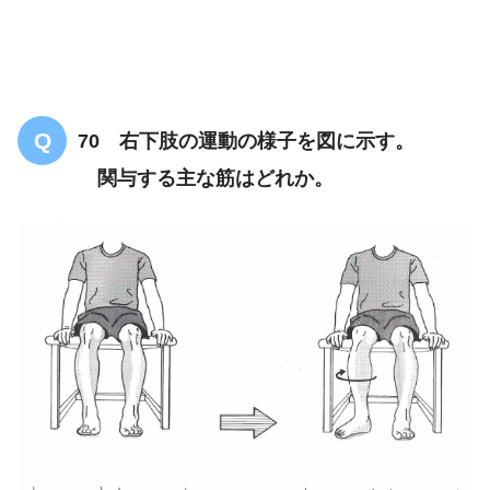
70 右下肢の運動の様子を図に示す。
関与する主な筋はどれか。
【PT/共通のみ】代謝（計算式）について
の問題「まとめ・解説」