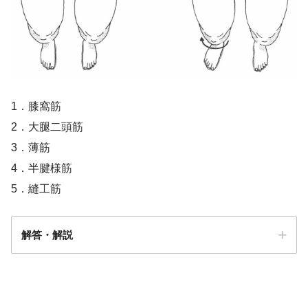
1．膝窩筋
2．大腿二頭筋
3．薄筋
4．半腱様筋
5．縫工筋
解答・解説
解答
２