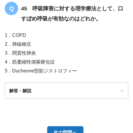
45 呼吸障害に対する理学療法として、口
すぼめ呼吸が有効なのはどれか。
1．COPD
2．肺線維症
3．間質性肺炎
4．筋萎縮性側索硬化症
5．Duchenne型筋ジストロフィー
解答・解説
解答
１
次の問題へ