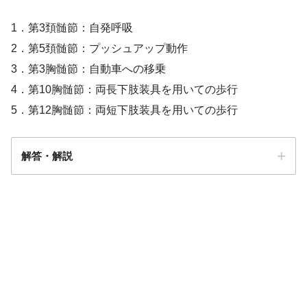
1．第3頚髄節：自発呼吸
2．第5頚髄節：プッシュアップ動作
3．第3胸髄節：自動車への移乗
4．第10胸髄節：両長下肢装具を用いての歩行
5．第12胸髄節：両短下肢装具を用いての歩行
解答・解説
解答
３