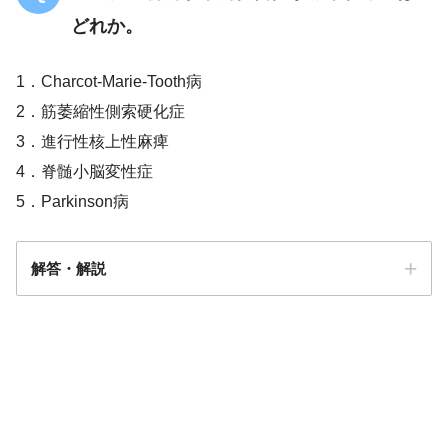
どれか。
1．Charcot-Marie-Tooth病
2．筋萎縮性側索硬化症
3．進行性核上性麻痺
4．脊髄小脳変性症
5．Parkinson病
解答・解説
解答
３