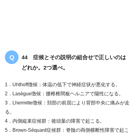
44 症候とその説明の組合せで正しいのは
どれか。2つ選べ。
1．Uhthoff徴候：体温の低下で神経症状が悪化する。
2．Lasègue徴候：腰椎椎間板ヘルニアで陽性になる。
3．Lhermitte徴候：頚部の前屈により背部中央に痛みが走
る。
4．内側縦束症候群：後頭葉の障害で起こる。
5．Brown-Séquard症候群：脊髄の両側横断性障害で起こ