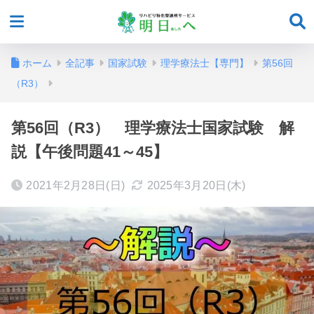
ホーム
全記事
国家試験
理学療法士【専門】
第56回
（R3）
第56回（R3） 理学療法士国家試験 解
説【午後問題41～45】
2021年2月28日(日)
2025年3月20日(木)