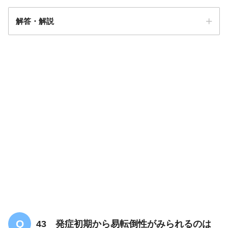
解答・解説
解答
４
【PT専門のみ】脊髄損傷についての問題
「まとめ・解説」
43 発症初期から易転倒性がみられるのは