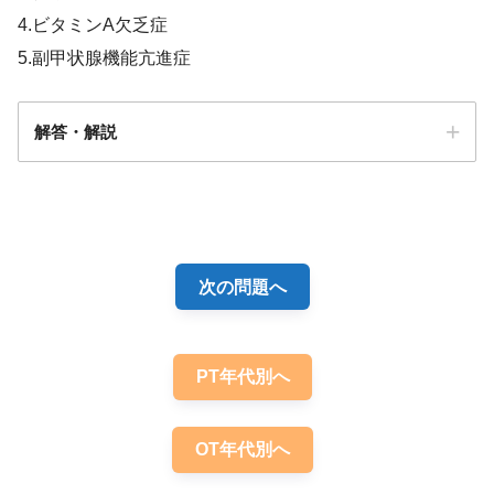
4.ビタミンA欠乏症
5.副甲状腺機能亢進症
解答・解説
４
次の問題へ
PT年代別へ
OT年代別へ