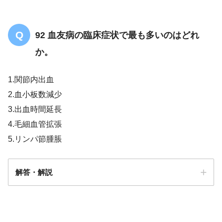
交感神経を抑制
心拍数の低下作
92 血友病の臨床症状で最も多いのはどれ
用
か。
1.関節内出血
2.血小板数減少
3.出血時間延長
4.毛細血管拡張
5.リンパ節腫脹
解答・解説
１