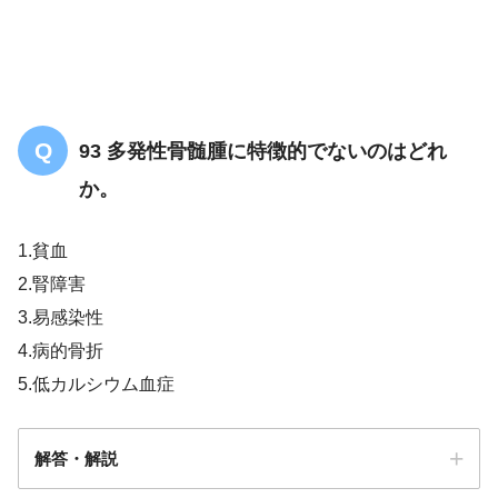
93 多発性骨髄腫に特徴的でないのはどれ
か。
1.貧血
2.腎障害
3.易感染性
4.病的骨折
5.低カルシウム血症
解答・解説