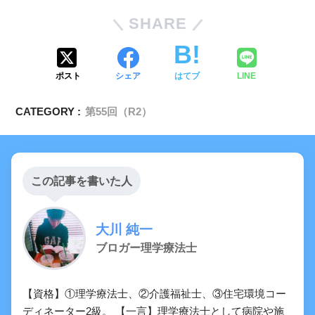
骨粗鬆症
SHARE
ポスト
シェア
はてブ
LINE
CATEGORY :
第55回（R2）
この記事を書いた人
大川 純一
ブロガー理学療法士
【資格】①理学療法士、②介護福祉士、③住宅環境コー
ディネーター2級。 【一言】理学療法士として病院や施