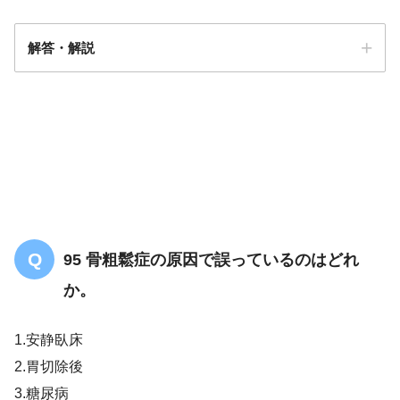
解答・解説
１
95 骨粗鬆症の原因で誤っているのはどれ
か。
1.安静臥床
2.胃切除後
3.糖尿病