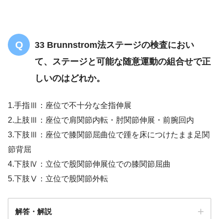
33 Brunnstrom法ステージの検査におい
て、ステージと可能な随意運動の組合せで正
しいのはどれか。
1.手指Ⅲ：座位で不十分な全指伸展
2.上肢Ⅲ：座位で肩関節内転・肘関節伸展・前腕回内
3.下肢Ⅲ：座位で膝関節屈曲位で踵を床につけたまま足関
節背屈
4.下肢Ⅳ：立位で股関節伸展位での膝関節屈曲
5.下肢Ⅴ：立位で股関節外転
解答・解説