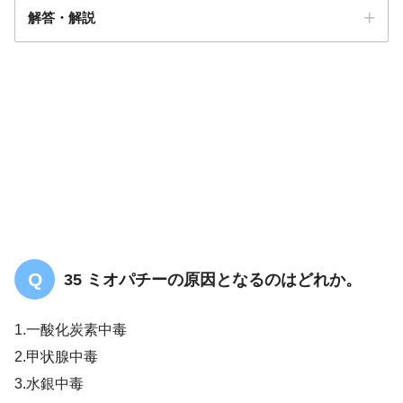
解答・解説
解答
１，５
オリ
ーブ橋小脳萎縮症
35 ミオパチーの原因となるのはどれか。
シャイ・ドレーカー症候群
1.一酸化炭素中毒
2.甲状腺中毒
3.水銀中毒