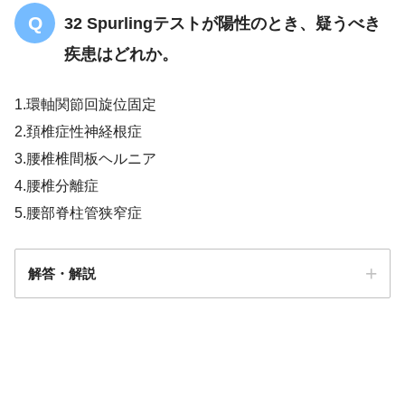
32 Spurlingテストが陽性のとき、疑うべき
疾患はどれか。
1.環軸関節回旋位固定
2.頚椎症性神経根症
3.腰椎椎間板ヘルニア
4.腰椎分離症
5.腰部脊柱管狭窄症
解答・解説
解答
２