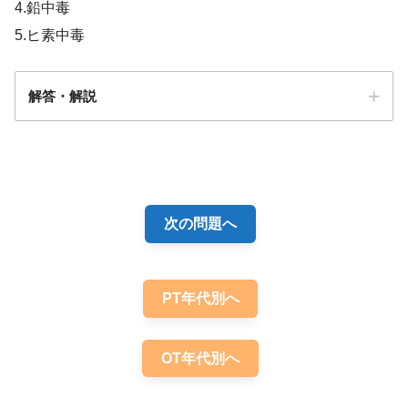
4.鉛中毒
5.ヒ素中毒
17 多系統萎縮症
解答・解説
解答
２
次の問題へ
PT年代別へ
OT年代別へ