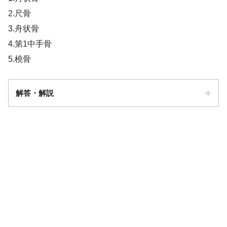
2.尺骨
3.舟状骨
4.第1中手骨
5.橈骨
解答・解説
解答
４