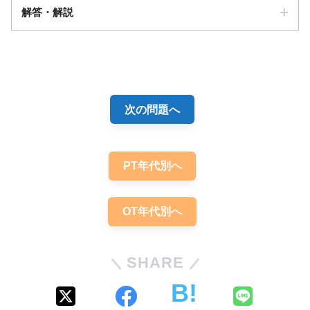
解答・解説
解答
１
次の問題へ
PT年代別へ
【PT/OT/共通】運動学習ついての問題
OT年代別へ
「まとめ・解説」
SHARE