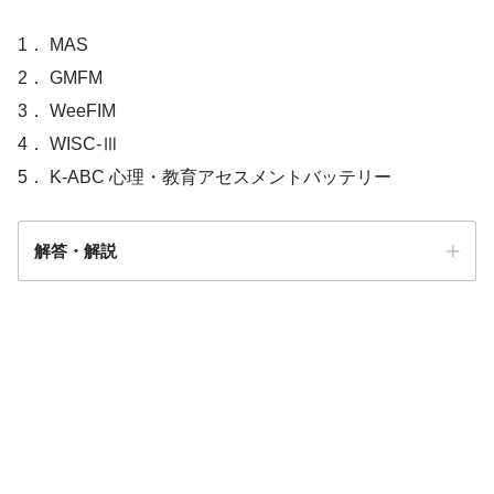
1． MAS
2． GMFM
3． WeeFIM
4． WISC-Ⅲ
5． K-ABC 心理・教育アセスメントバッテリー
解答・解説
解答
４．５