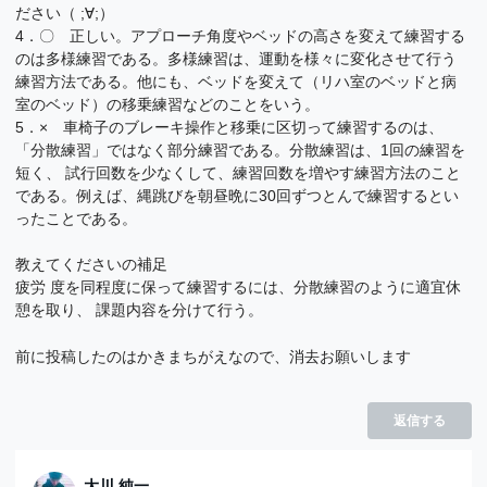
ださい（ ;∀;）
4．〇 正しい。アプローチ角度やベッドの高さを変えて練習する
のは多様練習である。多様練習は、運動を様々に変化させて行う
練習方法である。他にも、ベッドを変えて（リハ室のベッドと病
室のベッド）の移乗練習などのことをいう。
5．× 車椅子のブレーキ操作と移乗に区切って練習するのは、
「分散練習」ではなく部分練習である。分散練習は、1回の練習を
短く、 試行回数を少なくして、練習回数を増やす練習方法のこと
である。例えば、縄跳びを朝昼晩に30回ずつとんで練習するとい
ったことである。
教えてくださいの補足
疲労 度を同程度に保って練習するには、分散練習のように適宜休
憩を取り、 課題内容を分けて行う。
前に投稿したのはかきまちがえなので、消去お願いします
返信する
大川 純一