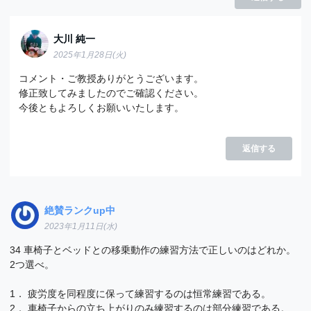
大川 純一
2025年1月28日(火)
【OT専門のみ】パーキンソン病について
コメント・ご教授ありがとうございます。
の問題「まとめ・解説」
修正致してみましたのでご確認ください。
今後ともよろしくお願いいたします。
返信する
絶賛ランクup中
2023年1月11日(水)
34 車椅子とベッドとの移乗動作の練習方法で正しいのはどれか。
2つ選べ。
1． 疲労度を同程度に保って練習するのは恒常練習である。
2． 車椅子からの立ち上がりのみ練習するのは部分練習である。