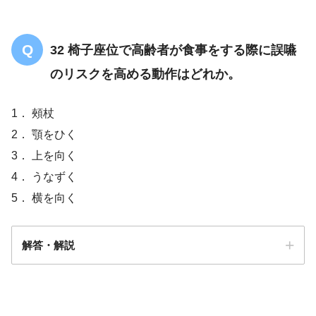
32 椅子座位で高齢者が食事をする際に誤嚥
のリスクを高める動作はどれか。
1． 頰杖
2． 顎をひく
3． 上を向く
4． うなずく
5． 横を向く
解答・解説
解答
３