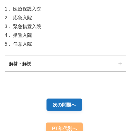
1． 医療保護入院
2． 応急入院
3． 緊急措置入院
4． 措置入院
5． 任意入院
解答・解説
次の問題へ
参加できる
PT年代別へ