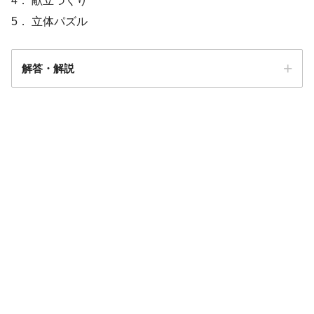
4． 献立づくり
5． 立体パズル
解答・解説
趣味の詩吟や洋裁をして過ごしていた
洋裁や家事がで
きなくなり自信を喪失して