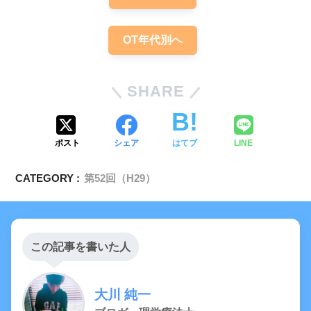
統合失調症
同
意
任意入院
OT年代別へ
SHARE
精神保健指定医の判断
両親の同意
ポスト
シェア
はてブ
LINE
精神保健指定医の判断
両親
CATEGORY :
第52回（H29）
の同意
この記事を書いた人
大川 純一