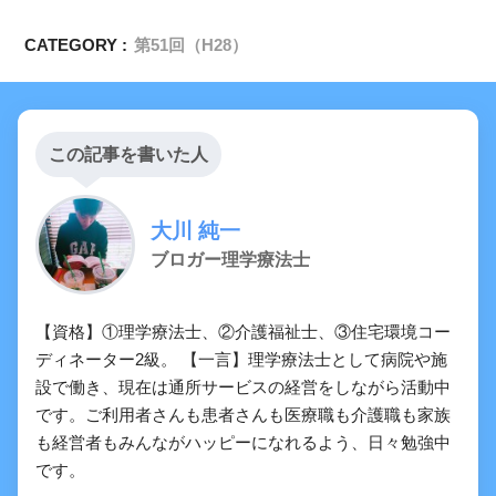
CATEGORY :
第51回（H28）
この記事を書いた人
大川 純一
ブロガー理学療法士
【資格】①理学療法士、②介護福祉士、③住宅環境コー
ディネーター2級。 【一言】理学療法士として病院や施
設で働き、現在は通所サービスの経営をしながら活動中
です。ご利用者さんも患者さんも医療職も介護職も家族
も経営者もみんながハッピーになれるよう、日々勉強中
【OT専門のみ】てんかんについての問題
「まとめ・解説」
です。