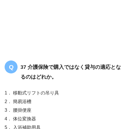
37 介護保険で購入ではなく貸与の適応とな
るのはどれか。
1． 移動式リフトの吊り具
2． 簡易浴槽
3． 腰掛便座
4． 体位変換器
5． 入浴補助用具