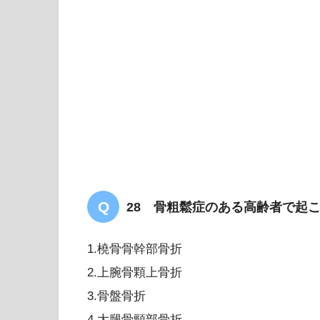
28 骨粗鬆症のある高齢者で起
1.橈骨骨幹部骨折
2.上腕骨顆上骨折
3.骨盤骨折
4.大腿骨頸部骨折