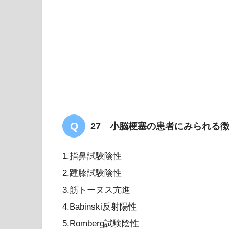
27 小脳梗塞の患者にみられる
1.指鼻試験陰性
2.踵膝試験陰性
3.筋トーヌス亢進
4.Babinski反射陽性
5.Romberg試験陰性