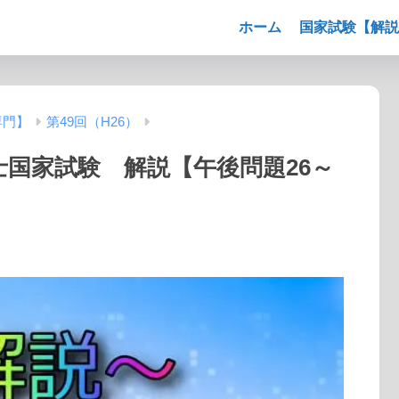
ホーム
国家試験【解説
専門】
第49回（H26）
法士国家試験 解説【午後問題26～