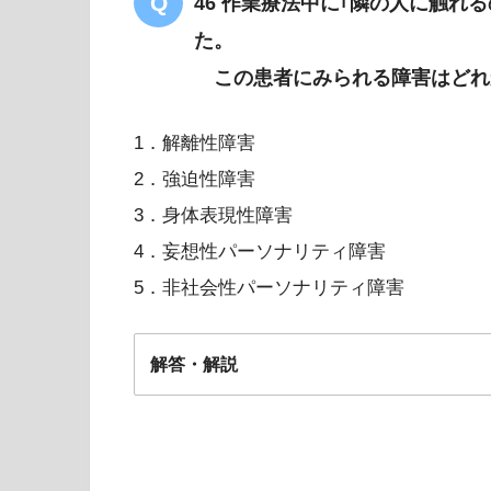
46 作業療法中に｢隣の人に触れ
た。
この患者にみられる障害はどれ
1．解離性障害
2．強迫性障害
3．身体表現性障害
4．妄想性パーソナリティ障害
5．非社会性パーソナリティ障害
解答・解説
2