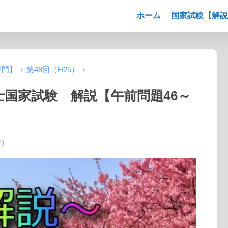
ホーム
国家試験【解説
専門】
第48回（H25）
法士国家試験 解説【午前問題46～
)