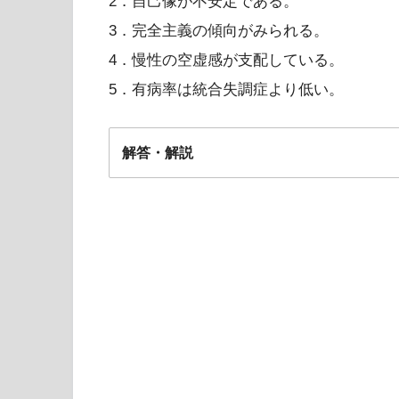
2．自己像が不安定である。
3．完全主義の傾向がみられる。
4．慢性の空虚感が支配している。
5．有病率は統合失調症より低い。
解答・解説
2/4