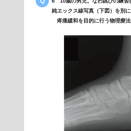
6 10歳の男児。なわ跳びの練
純エックス線写真（下図）を別に
疼痛緩和を目的に行う物理療法