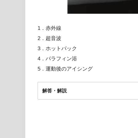
1．赤外線
2．超音波
3．ホットパック
4．パラフィン浴
5．運動後のアイシング
解答・解説
解答2