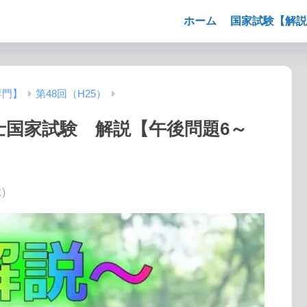
ホーム
国家試験【解説
専門】
第48回（H25）
法士国家試験 解説【午後問題6～
)