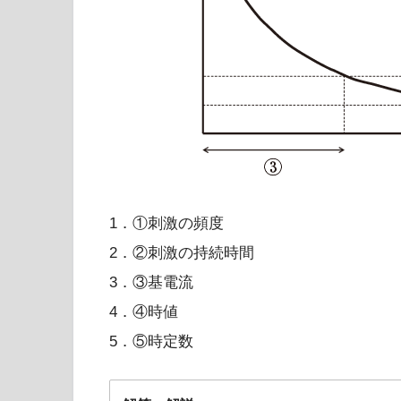
踵骨骨折
骨端線が閉鎖前
1．①刺激の頻度
2．②刺激の持続時間
3．③基電流
4．④時値
5．⑤時定数