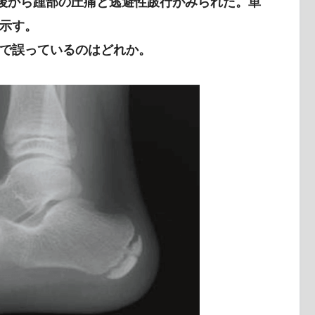
習後から踵部の圧痛と逃避性跛行がみられた。単
示す。
で誤っているのはどれか。