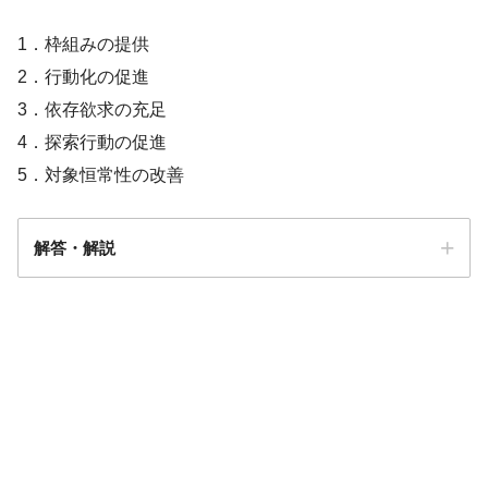
1．枠組みの提供
2．行動化の促進
3．依存欲求の充足
4．探索行動の促進
5．対象恒常性の改善
解答・解説
解答
２