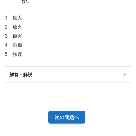
か。
1．殺人
2．放火
3．傷害
4．自傷
5．強姦
解答・解説
解答
４
次の問題へ