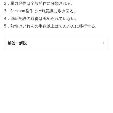
2．脱力発作は全般発作に分類される。
3．Jackson発作では無意識に歩き回る。
【OT専門のみ】パーソナリティ障害につ
4．運転免許の取得は認められていない。
いての問題「まとめ・解説」
5．熱性けいれんの半数以上はてんかんに移行する。
解答・解説
解答
２