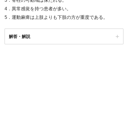
3．脊柱の可動域は保たれる。
4．異常感覚を持つ患者が多い。
5．運動麻痺は上肢よりも下肢の方が重度である。
解答・解説
解答
２・３・４