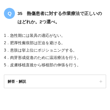
35 熱傷患者に対する作業療法で正しいの
はどれか。2つ選べ。
1．急性期には装具の適応がない。
2．肥厚性瘢痕部は圧迫を避ける。
3．患肢は挙上位にポジショニングする。
4．肉芽形成促進のために温浴療法を行う。
5．皮膚移植直後から移植部の伸張を行う。
解答・解説
解答
３・４