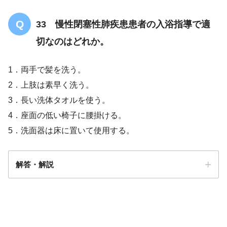
33 慢性閉塞性肺疾患患者の入浴指導で適
切なのはどれか。
1．両手で髪を洗う。
2．上肢は素早く洗う。
3．長い洗体タオルを使う。
4．座面の低い椅子に腰掛ける。
5．洗面器は床に置いて使用する。
解答・解説
解答
３