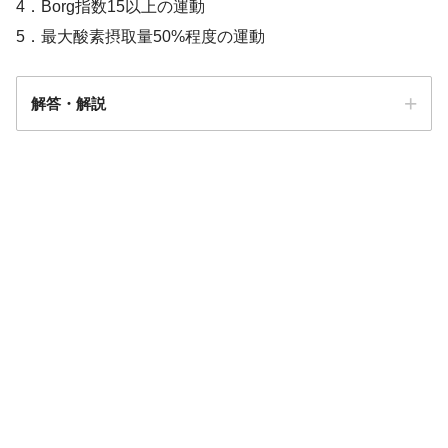
4．Borg指数15以上の運動
5．最大酸素摂取量50%程度の運動
解答・解説
解答
１・５
【共通問題のみ】呼吸器疾患（ADL・生
理）についての問題「まとめ・解説」