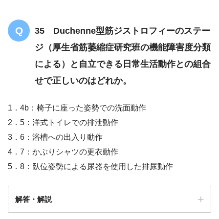
35 Duchenne型筋ジストロフィーのステー
ジ（厚生省筋萎縮症研究班の機能障害度分類
による）と自立できる日常生活動作との組合
せで正しいのはどれか。
1．4b：椅子に座った姿勢での洗面動作
2．5：洋式トイレでの排泄動作
3．6：浴槽への出入り動作
4．7：かぶりシャツの更衣動作
5．8：臥位姿勢による尿器を使用した排尿動作
解答・解説