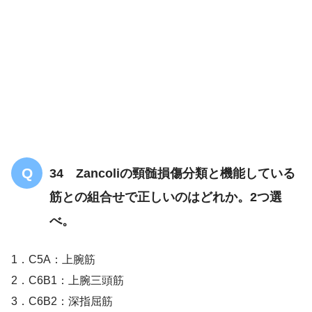
【OT専門のみ】パーキンソン病について
の問題「まとめ・解説」
34 Zancoliの頸髄損傷分類と機能している
筋との組合せで正しいのはどれか。2つ選
べ。
1．C5A：上腕筋
2．C6B1：上腕三頭筋
3．C6B2：深指屈筋