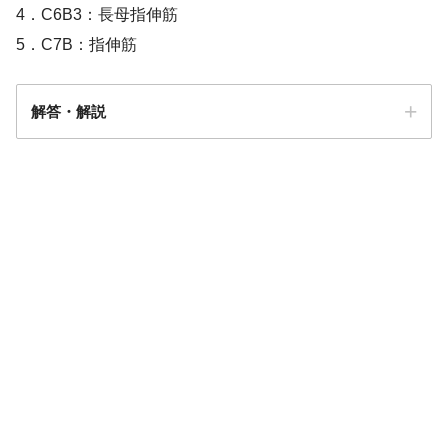
4．C6B3：長母指伸筋
5．C7B：指伸筋
解答・解説
解答
１・５