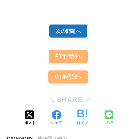
解答
１
次の問題へ
PT年代別へ
OT年代別へ
SHARE
ポスト
シェア
はてブ
LINE
CATEGORY :
第45回（H22）