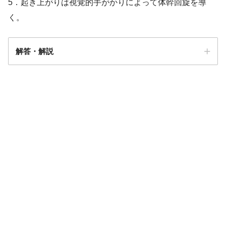
5．起き上がりは視覚的手がかりによって体幹回旋を導
く。
解答・解説
解答
５
ステージⅢ：歩行障害、姿勢保持反射障害が出現し、