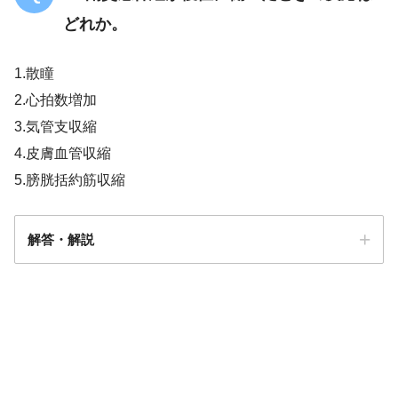
どれか。
1.散瞳
2.心拍数増加
3.気管支収縮
4.皮膚血管収縮
5.膀胱括約筋収縮
解答・解説
3