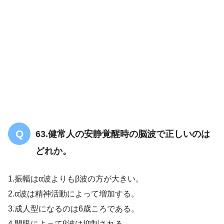
【PT/共通】反射と脳神経について問題
「まとめ・解説」
63.健常人の安静覚醒時の脳波で正しいのは
どれか。
1.振幅はα波よりもβ波の方が大きい。
2.α波は精神活動によって増加する。
3.成人型になるのは6歳ころである。
【暗記用】反射中枢の組み合わせを完璧
に覚えよう！
4.開眼によってβ波は抑制される。