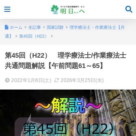
ホーム
全記事
国家試験
理学療法士・作業療法士【共
通】
第45回（H22）
第45回（H22） 理学療法士/作業療法士
共通問題解説【午前問題61～65】
2022年1月8日(土)
2026年3月25日(水)