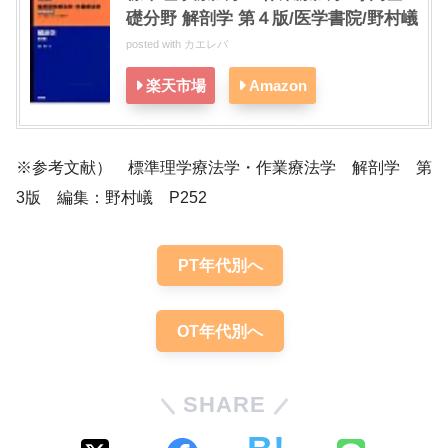
礎分野 解剖学 第４版/医学書院/野村嶬
posted with
カエレバ
楽天市場
Amazon
※参考文献） 標準理学療法学・作業療法学 解剖学 第
3版 編集：野村嶬 P252
PT年代別へ
OT年代別へ
SHARE