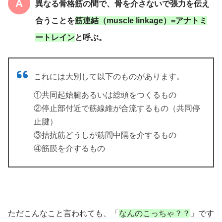
異なる骨格筋の間で、骨を介さないで張力を伝え
合うことを
筋連結（muscle linkage）=アナトミ
ートレイン
と呼ぶ。
これには大別して以下のものがあります。
①共同起始腱あるいは総頭をつくるもの
②停止部付近で筋線維が合流するもの（共同停
止腱）
③拮抗筋どうしが筋間中隔を介するもの
④筋膜を介するもの
ただこんなこと言われても、「
なんのこっちゃ？？
」です