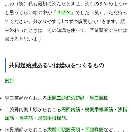
よね（笑）私も最初に読んだときは、読むのをやめようか
と思うぐらい頭の中が「
？？？
」でした（笑）。
ただ待っ
てください。
分かりやすく1つずつ説明していきます。
読
み終わったときは、その知識を使って、卒業研究ぐらいは
書けると思います。
共同起始腱あるいは総頭をつくるもの
例）
烏口突起からおこる
上腕二頭筋の短頭
・
烏口腕筋
。
上腕骨内側上顆からおこる
円回内筋
・
橈側手根屈筋
・
浅指
屈筋
・
長掌筋
・
尺側手根屈筋
。
坐骨結節からおこる
大腿二頭筋長頭
・
半腱様筋
など。。。