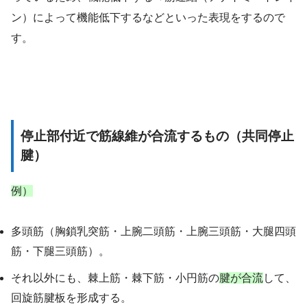
ン）によって機能低下するなどといった表現をするので
す。
停止部付近で筋線維が合流するもの（共同停止
腱）
例）
多頭筋（胸鎖乳突筋・上腕二頭筋・上腕三頭筋・大腿四頭
筋・下腿三頭筋）。
それ以外にも、棘上筋・棘下筋・小円筋の
腱が合流
して、
回旋筋腱板を形成する。