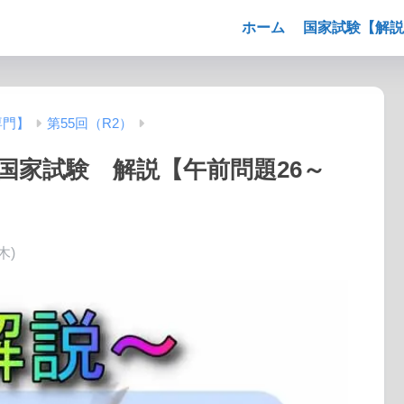
ホーム
国家試験【解説
専門】
第55回（R2）
士国家試験 解説【午前問題26～
木)