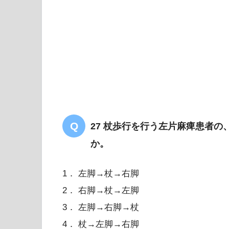
27 杖歩行を行う左片麻痺患者
か。
1． 左脚→杖→右脚
2． 右脚→杖→左脚
3． 左脚→右脚→杖
4． 杖→左脚→右脚