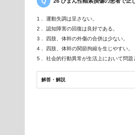
26 びまん性軸索損傷の患者で正
1． 運動失調は呈さない。
2． 認知障害の回復は良好である。
3． 四肢、体幹の外傷の合併は少ない。
4． 四肢、体幹の関節拘縮を生じやすい。
5． 社会的行動異常が生活上において問題
解答・解説
5