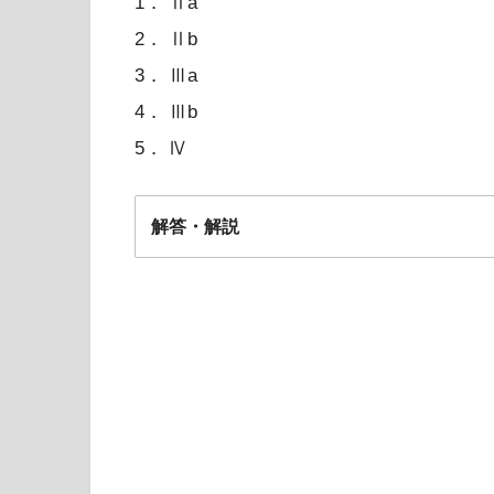
1． Ⅱa
2． Ⅱb
3． Ⅲa
4． Ⅲb
5． Ⅳ
解答・解説
2