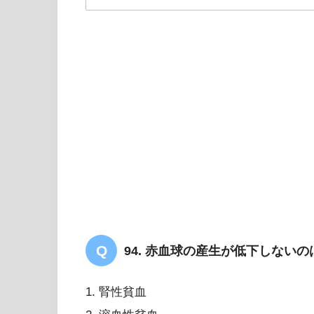
解答
４
【PT/OT/共通】重症筋無
解説」
94. 赤血球の産生が低下しない
1. 腎性貧血