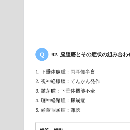
92. 脳腫瘍とその症状の組み合
1. 下垂体腺腫：両耳側半盲
2. 視神経膠腫：てんかん発作
3. 髄芽腫：下垂体機能不全
4. 聴神経鞘腫：尿崩症
5. 頭蓋咽頭腫：難聴
11 重症筋無力症