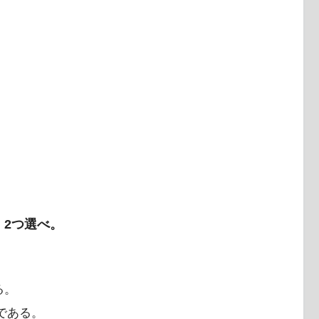
。2つ選べ。
る。
圧である。