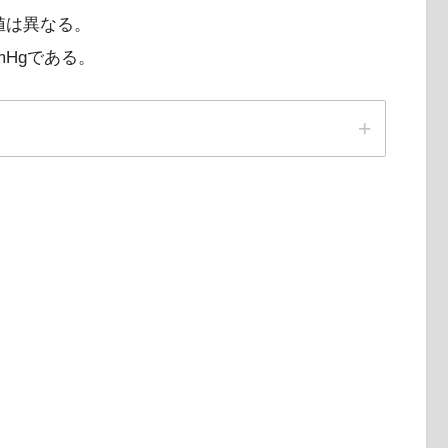
値は異なる。
mHgである。