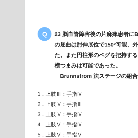
23 脳血管障害後の片麻痺患者にB
の屈曲は肘伸展位で150°可能、外
た。また円柱形のペグを把持する
横つまみは可能であった。
Brunnstrom 法ステージの
1．上肢Ⅲ：手指Ⅳ
2．上肢Ⅳ：手指Ⅲ
3．上肢Ⅳ：手指Ⅳ
4．上肢Ⅴ：手指Ⅳ
5．上肢Ⅴ：手指Ⅴ