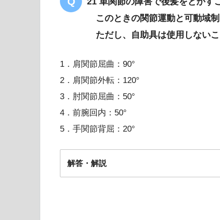
21 単関節の障害で後髪をとかす
このときの関節運動と可動域制
ただし、自助具は使用しないこ
1．肩関節屈曲：90°
2．肩関節外転：120°
3．肘関節屈曲：50°
4．前腕回内：50°
5．手関節背屈：20°
解答・解説
3