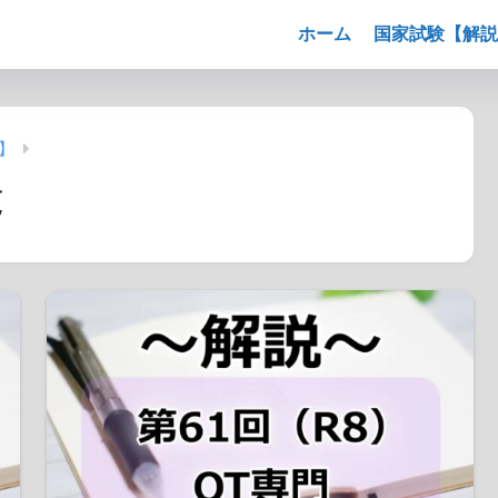
ホーム
国家試験【解説
】
覧